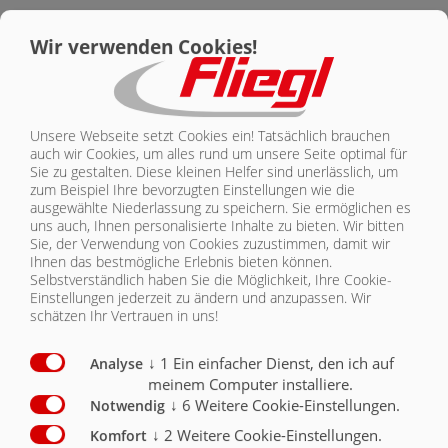
WECHSELFAHRGESTELL | ASW 281
KONTAKT
Wir verwenden Cookies!
Ausstattung Chassis: Wechselfahrgestell
Serie
Optional
Wechselfahrgestell
X
Unsere Webseite setzt Cookies ein! Tatsächlich brauchen
auch wir Cookies, um alles rund um unsere Seite optimal für
Mechanische Achsverschiebung
X
Sie zu gestalten. Diese kleinen Helfer sind unerlässlich, um
zum Beispiel Ihre bevorzugten Einstellungen wie die
Hydraulische Achsverschiebung
O
ausgewählte Niederlassung zu speichern. Sie ermöglichen es
uns auch, Ihnen personalisierte Inhalte zu bieten.
Wir bitten
Sie, der Verwendung von Cookies zuzustimmen, damit wir
Abstellfüße mechanisch für Wechselbrücke
O
Ihnen das bestmögliche Erlebnis bieten können.
Selbstverständlich haben Sie die Möglichkeit, Ihre Cookie-
Hydraulische Hebeeinrichtung für Wechselbrücke
O
Einstellungen jederzeit zu ändern und anzupassen. Wir
schätzen Ihr Vertrauen in uns!
Wechselfahrgestell
O
↓
1
Ein einfacher Dienst, den ich auf
Analyse
meinem Computer installiere.
↓
6
Weitere Cookie-Einstellungen.
Notwendig
↓
2
Weitere Cookie-Einstellungen.
Komfort