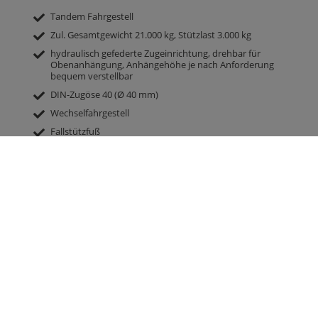
Tandem Fahrgestell
Zul. Gesamtgewicht 21.000 kg, Stützlast 3.000 kg
hydraulisch gefederte Zugeinrichtung, drehbar für
Obenanhängung, Anhängehöhe je nach Anforderung
bequem verstellbar
DIN-Zugöse 40 (Ø 40 mm)
Wechselfahrgestell
Fallstützfuß
2-Kreis-Druckluftbremse mit ALB
Achsaggregat mechanisch verschiebbar
2 Bremsachsen, beide starr
Achsausführung 410 x 120 Bremstrommel BPW
Bereifung 385/65 R 22.5 RE
Parabelfederung Gigant -Aggregat Plus
40 km/h Ausführung mit EG Typengenehmigung und COC
Papieren
Brücke 7.300 mm x 2.380 mm
Rückwand und Seitenwände 2.000 mm hoch, mit