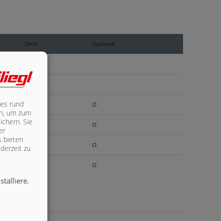
Serie
Optional
X
X
les rund
O
ich, um zum
ichern. Sie
O
er
s bieten
O
derzeit zu
O
talliere.