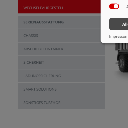
WECHSELFAHRGESTELL
SERIENAUSSTATTUNG
Al
CHASSIS
Impressu
ABSCHIEBECONTAINER
SICHERHEIT
LADUNGSSICHERUNG
SMART SOLUTIONS
SONSTIGES ZUBEHÖR