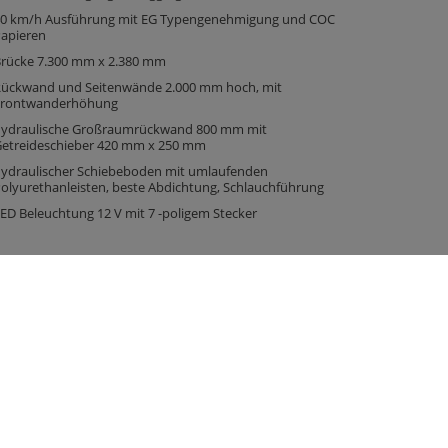
0 km/h Ausführung mit EG Typengenehmigung und COC
apieren
rücke 7.300 mm x 2.380 mm
ückwand und Seitenwände 2.000 mm hoch, mit
rontwanderhöhung
ydraulische Großraumrückwand 800 mm mit
etreideschieber 420 mm x 250 mm
ydraulischer Schiebeboden mit umlaufenden
olyurethanleisten, beste Abdichtung, Schlauchführung
ED Beleuchtung 12 V mit 7 -poligem Stecker
Fliegl bei …
Instagram
Facebook
Youtube