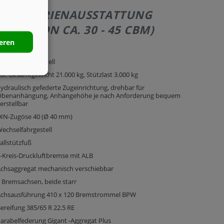
281 | SERIENAUSSTATTUNG
UMEN VON CA. 30 - 45 CBM)
ieren
andem Fahrgestell
ul. Gesamtgewicht 21.000 kg, Stützlast 3.000 kg
ydraulisch gefederte Zugeinrichtung, drehbar für
benanhängung, Anhängehöhe je nach Anforderung bequem
erstellbar
IN-Zugöse 40 (Ø 40 mm)
echselfahrgestell
allstützfuß
-Kreis-Druckluftbremse mit ALB
chsaggregat mechanisch verschiebbar
 Bremsachsen, beide starr
chsausführung 410 x 120 Bremstrommel BPW
ereifung 385/65 R 22.5 RE
arabelfederung Gigant -Aggregat Plus