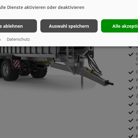
ASW 
Alle Dienste aktivieren oder deaktivieren
(VOL
le ablehnen
Auswahl speichern
Alle akzept
T
m
Datenschutz
Z
h
O
v
D
W
F
2
A
2
A
B
P