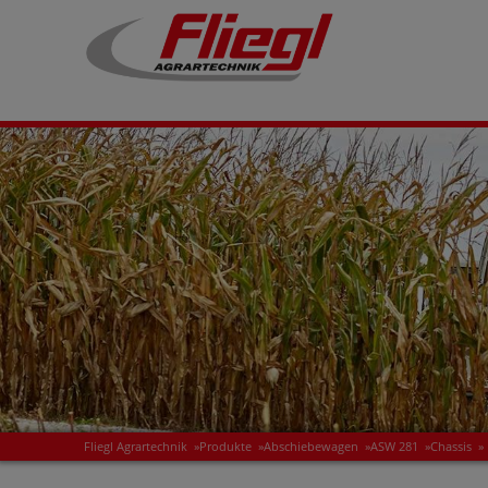
Fliegl Agrartechnik
»
Produkte
»
Abschiebewagen
»
ASW 281
»
Chassis
»