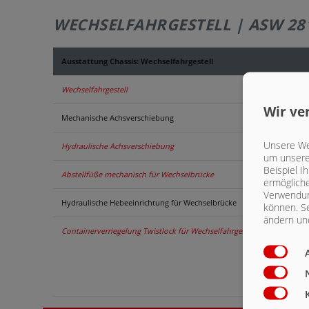
WECHSELFAHRGESTELL | ASW 28
Ausstattung Chassis: Wechselfahrgestell
Wechselfahrgestell
Wir ve
Mechanische Achsverschiebung
Unsere Web
Hydraulische Achsverschiebung
um unsere 
Beispiel I
Abstellfüße mechanisch für Wechselbrücke
ermögliche
Verwendun
Hydraulische Hebeeinrichtung für Wechselbrücke
können. Se
ändern und
Containerverriegelung Twistlock für Wechselfahrgestell