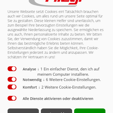
Mechanische Seitenwandabklappung
O
Unsere Webseite setzt Cookies ein! Tatsächlich brauchen
Steigleiter ausziehbar (D)
O
auch wir Cookies, um alles rund um unsere Seite optimal für
Sie zu gestalten. Diese kleinen Helfer sind unerlässlich, um
Rückwand und Seitenwände 1500 mm hoch, ohne
zum Beispiel Ihre bevorzugten Einstellungen wie die
Frontwanderhöhung
O
ausgewählte Niederlassung zu speichern. Sie ermöglichen es
uns auch, Ihnen personalisierte Inhalte zu bieten.
Wir bitten
Rückwand und Seitenwände 2000 mm hoch mit
Sie, der Verwendung von Cookies zuzustimmen, damit wir
Frontwanderhöhung
X
Ihnen das bestmögliche Erlebnis bieten können.
Selbstverständlich haben Sie die Möglichkeit, Ihre Cookie-
Rückwand und Seitenwände 2300 mm hoch mit
Einstellungen jederzeit zu ändern und anzupassen. Wir
Frontwanderhöhung
O
schätzen Ihr Vertrauen in uns!
Seitenwände aussen lackiert
O
↓
1
Ein einfacher Dienst, den ich auf
Analyse
meinem Computer installiere.
Fallbrecher für Kartoffel
O
↓
6
Weitere Cookie-Einstellungen.
Notwendig
Schlauchhalterung an Stirnseite
O
↓
2
Weitere Cookie-Einstellungen.
Komfort
Frontwanderhöhung mechanisch verstellbar
X
Alle Dienste aktivieren oder deaktivieren
Frontwanderhöhung stufenlos hydraulisch
verstellbar
O