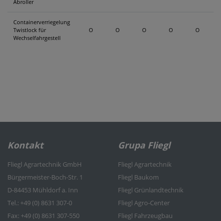
Abroller
Containerverriegelung
Twistlock für
O
O
O
O
O
Wechselfahrgestell
Kontakt
Grupa Fliegl
Fliegl Agrartechnik GmbH
Fliegl Agrartechnik
Bürgermeister-Boch-Str. 1
Fliegl Baukom
D-84453 Mühldorf a. Inn
Fliegl Grünlandtechnik
Tel.: +49 (0) 8631 307-0
Fliegl Agro-Center
Fax: +49 (0) 8631 307-550
Fliegl Fahrzeugbau