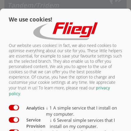
Tandem/Tridem
We use cookies!
DO CIĄGNIKA
Dwuosiowy/trójosiowy
ELASTYCZNE SYSTEMY
Our website uses cookies! In fact, we also need cookies to
optimise everything about our site for you. These little helpers
Konstrukcje beczkowe
are essential, for example to save your favourite settings such
as the selected branch. They also enable us to offer you
personalised content. We ask you to agree to the use of
cookies so that we can offer you the best possible
FASSAUFBAUTEN
experience. Of course, you have the option to change and
customise your cookie settings at any time. We appreciate
your trust in us!
To learn more, please read our
privacy
policy
.
↓
1
A simple service that I install on
Analytics
my computer.
↓
6
Several simple services that I
Service
install on my computer.
Provision
Im Bereich der Fassaufbauten gibt es die Möglichkeit das Fass direkt