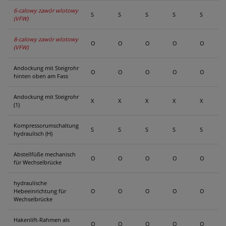
6-calowy zawór wlotowy
S
S
S
S
S
(VFW)
8-calowy zawór wlotowy
O
O
O
O
O
(VFW)
Andockung mit Steigrohr
O
O
O
O
O
hinten oben am Fass
Andockung mit Steigrohr
X
X
X
X
X
(1)
Kompressorumschaltung
S
S
S
S
S
hydraulisch (H)
Abstellfüße mechanisch
O
O
O
O
O
für Wechselbrücke
hydraulische
Hebeeinrichtung für
O
O
O
O
O
Wechselbrücke
Hakenlift-Rahmen als
O
O
O
O
O