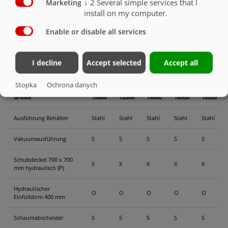
↓
2
Several simple services that I
Marketing
auf einen LKW zu setzen. Mit Hilfe von Abstellfüßen kann das Fass von
install on my computer.
dem LKW abgenommen und durch einen Abschiebe Aufbau ersetzt
werden.
Enable or disable all services
Weiterhin gibt es die Möglichkeit diese Fässer mit einem Hakenlift
Rahmen als Abrollsystem auszustatten. Flexibilität pur!
I decline
Accept selected
Accept all
Fassaufbau
Stopka
Ochrona danych
Größe
10600
12000
14000
16000
18000
Ausführung Behälter
Stahl
Stahl
Stahl
Stahl
Stahl
Vakuumausführung
S
S
S
S
S
Schubdeckel 700 x 700
X
X
X
X
X
mm hydraulisch (P)
Hydraulischer
O
O
O
O
O
Einfülldom 400 mm
Schaumabscheider
S
S
S
S
S