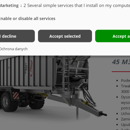
↓
2
Several simple services that I install on my compute
Marketing
Enable or disable all services
I decline
Accept selected
Accept a
ASW 
Ochrona danych
STAN
45 M3
Podw
Trwał
3000
Dysze
wyso
potr
Ucho
Zamie
Upuś