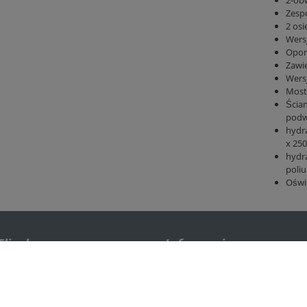
2-ob
Zesp
2 os
Wers
Opon
Zawie
Wers
Most
Ścian
podw
hydr
x 25
hydr
poliu
Oświ
liegl
Informacje prawne
rtechnik
Stopka
kom
Ochrona danych
nlandtechnik
Ogólne Warunki Handlowe