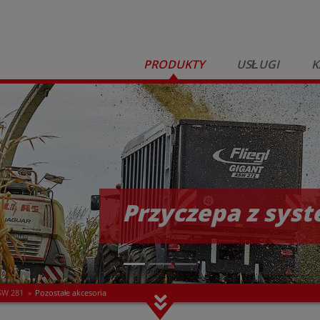
PRODUKTY
USŁUGI
K
Przyczepa z sys
SW 281
»
Pozostałe akcesoria