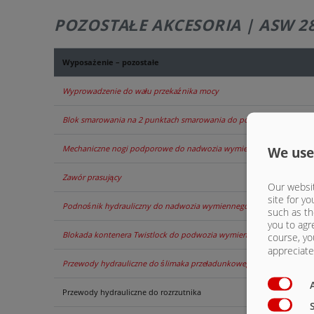
POZOSTAŁE AKCESORIA | ASW 2
Wyposażenie – pozostałe
Wyprowadzenie do wału przekaźnika mocy
Blok smarowania na 2 punktach smarowania do podwozia typu Tan
Mechaniczne nogi podporowe do nadwozia wymiennego
We use
Zawór prasujący
Our websit
site for yo
Podnośnik hydrauliczny do nadwozia wymiennego
such as th
you to agr
Blokada kontenera Twistlock do podwozia wymiennego
course, yo
appreciate 
Przewody hydrauliczne do ślimaka przeładunkowego do zboża
Przewody hydrauliczne do rozrzutnika