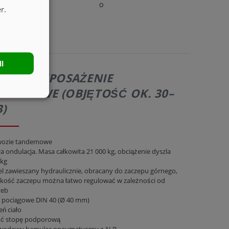
O
r.
ll
281 | WYPOSAŻENIE
DARDOWE (OBJĘTOŚĆ OK. 30–
)
ozie tandemowe
a ondulacja. Masa całkowita 21 000 kg, obciążenie dyszla
 kg
l zawieszany hydraulicznie, obracany do zaczepu górnego,
kość zaczepu można łatwo regulować w zależności od
zeb
 pociągowe DIN 40 (Ø 40 mm)
ń ciało
ć stopę podporową