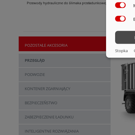
Przewody hydrauliczne do ślimaka przeładunkowego ÜLS 600
POZOSTAŁE AKCESORIA
Stopka
PRZEGLĄD
PODWOZIE
KONTENER ZGARNIAJĄCY
BEZPIECZEŃSTWO
ZABEZPIECZENIE ŁADUNKU
INTELIGENTNE ROZWIĄZANIA