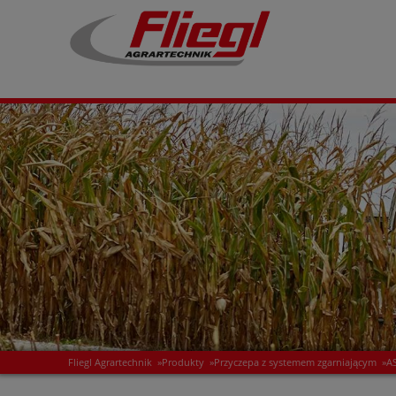
Fliegl Agrartechnik
»
Produkty
»
Przyczepa z systemem zgarniającym
»
A