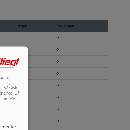
Seryjnie
Opcjonalnie
O
O
O
O
bout our
ettings
O
nt. We ask
erience. Of
O
 time. We
O
O
computer.