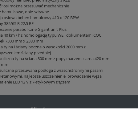
wodowy hamulec pneumatyczny z ALB
ół osi można przesuwać mechanicznie
ie hamulcowe, obie sztywne
ja osiowa bęben hamulcowy 410 x 120 BPW
y 385/65 R 22,5 RE
szenie paraboliczne Gigant unit Plus
ja 40 km / hz homologacją typu WE i dokumentami COC
ek 7300 mm x 2380 mm
a tylna i ściany boczne o wysokości 2000 mm z
yższeniem ściany przedniej
auliczna tylna ściana 800 mm z popychaczem ziarna 420 mm
0 mm
auliczna przesuwana podłoga z wszechstronnymi pasami
retanowymi, najlepsze uszczelnienie, prowadzenie węża
etlenie LED 12 V z 7-stykowym złączem
Fliegl w ...
Facebook
Twitter
Youtube