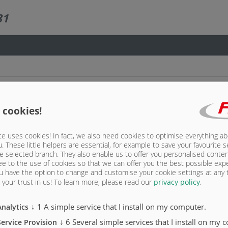
81
dem
 cookies!
e uses cookies! In fact, we also need cookies to optimise everything a
u. These little helpers are essential, for example to save your favourite s
e selected branch. They also enable us to offer you personalised conte
ee to the use of cookies so that we can offer you the best possible exp
u have the option to change and customise your cookie settings at any
your trust in us!
To learn more, please read our
privacy policy
.
↓
1
A simple service that I install on my computer.
Analytics
↓
6
Several simple services that I install on my 
Service Provision