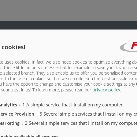
 cookies!
e uses cookies! In fact, we also need cookies to optimise everything a
u. These little helpers are essential, for example to save your favourite s
e selected branch. They also enable us to offer you personalised conte
ee to the use of cookies so that we can offer you the best possible exp
u have the option to change and customise your cookie settings at any
your trust in us!
To learn more, please read our
privacy policy
.
↓
1
A simple service that I install on my computer.
Analytics
↓
6
Several simple services that I install on my 
Service Provision
↓
2
Several simple services that I install on my compute
Marketing
Enable or disable all services