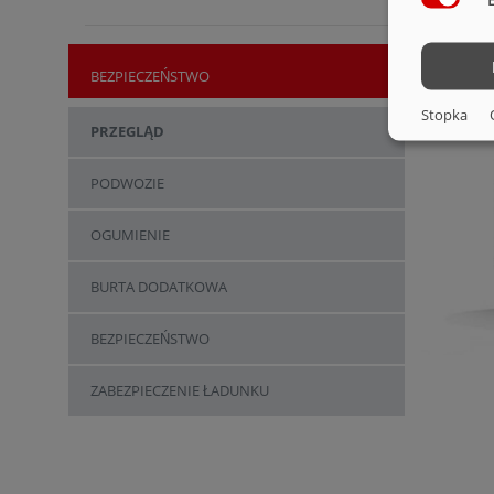
BEZPIECZEŃSTWO
Stopka
PRZEGLĄD
PODWOZIE
OGUMIENIE
BURTA DODATKOWA
BEZPIECZEŃSTWO
ZABEZPIECZENIE ŁADUNKU