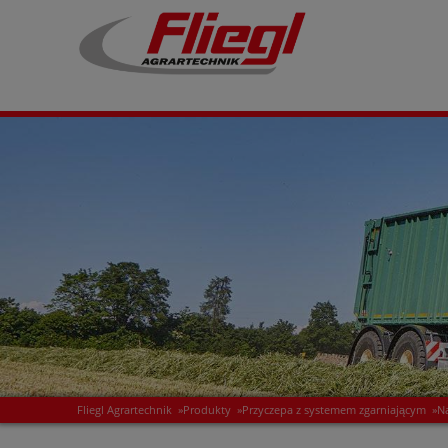
Fliegl Agrartechnik
»
Produkty
»
Przyczepa z systemem zgarniającym
»
N