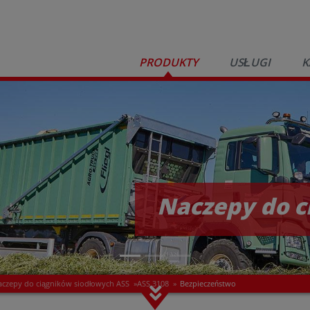
PRODUKTY
USŁUGI
K
Naczepy do c
aczepy do ciągników siodłowych ASS
»
ASS 3108
»
Bezpieczeństwo