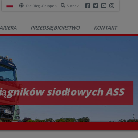
Facebook
Twitter
Youtube
Instagra
Die Fliegl-Gruppe
Suche
ARIERA
PRZEDSIĘBIORSTWO
KONTAKT
iągników siodłowych ASS