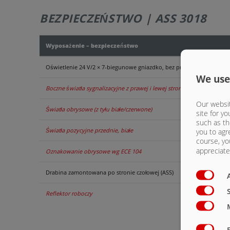
BEZPIECZEŃSTWO | ASS 3018
Wyposażenie – bezpieczeństwo
Oświetlenie 24 V/2 × 7-biegunowe gniazdko, bez przewodu łączącego
We use
Boczne światła sygnalizacyjne z prawej i lewej strony (żółte)
Our websit
Światła obrysowe (z tyłu białe/czerwone)
site for yo
such as th
Światła pozycyjne przednie, białe
you to agr
course, yo
appreciate 
Oznakowanie obrysowe wg ECE 104
Drabina zamontowana po stronie czołowej (ASS)
Reflektor roboczy