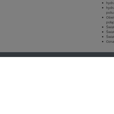
hydra
hydr
poliu
Oświe
połą
Świat
Świat
Świat
Ozna
liegl
Informacje prawne
rtechnik
Stopka
kom
Ochrona danych
nlandtechnik
Ogólne Warunki Handlowe
-Center
Change cookie settings
rzeugbau
 Rental