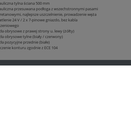
uliczna tylna ściana 500 mm
auliczna przesuwana podłoga z wszechstronnymi pasami
retanowymi, najlepsze uszczelnienie, prowadzenie węża
tlenie 24 V / 2 x 7-pinowe gniazdo, bez kabla
czeniowego
ła obrysowe z prawej strony u. lewy (żółty)
ła obrysowe tylne (biały / czerwony)
ła pozycyjne przednie (białe)
czenie konturu zgodnie z ECE 104
Fliegl w ...
Facebook
Twitter
Youtube
Instagram