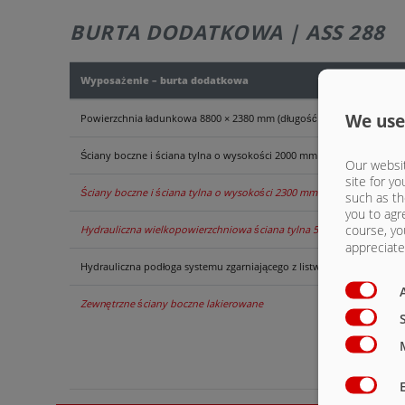
BURTA DODATKOWA | ASS 288
Wyposażenie – burta dodatkowa
We use
Powierzchnia ładunkowa 8800 × 2380 mm (długość całkowita ze ścian
Ściany boczne i ściana tylna o wysokości 2000 mm
Our websit
site for yo
Ściany boczne i ściana tylna o wysokości 2300 mm
such as th
you to agr
course, yo
Hydrauliczna wielkopowierzchniowa ściana tylna 500 mm
appreciate 
Hydrauliczna podłoga systemu zgarniającego z listwami z poliuretan
Zewnętrzne ściany boczne lakierowane