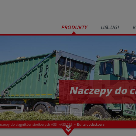
PRODUKTY
USŁUGI
K
Naczepy do c
aczepy do ciągników siodłowych ASS
»
ASS 288
»
Burta dodatkowa