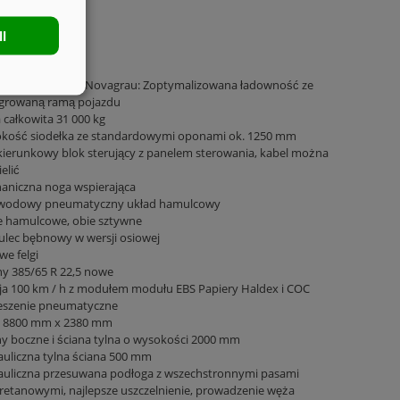
ll
ozie malowane Novagrau: Zoptymalizowana ładowność ze
egrowaną ramą pojazdu
całkowita 31 000 kg
kość siodełka ze standardowymi oponami ok. 1250 mm
ierunkowy blok sterujący z panelem sterowania, kabel można
elić
aniczna noga wspierająca
wodowy pneumatyczny układ hamulcowy
ie hamulcowe, obie sztywne
lec bębnowy w wersji osiowej
we felgi
y 385/65 R 22,5 nowe
ja 100 km / h z modułem modułu EBS Papiery Haldex i COC
eszenie pneumatyczne
 8800 mm x 2380 mm
y boczne i ściana tylna o wysokości 2000 mm
uliczna tylna ściana 500 mm
auliczna przesuwana podłoga z wszechstronnymi pasami
retanowymi, najlepsze uszczelnienie, prowadzenie węża