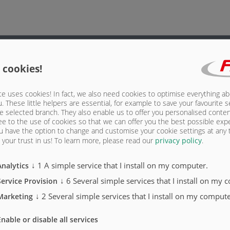
 cookies!
ą tylną 500 mm)
e uses cookies! In fact, we also need cookies to optimise everything a
u. These little helpers are essential, for example to save your favourite s
e selected branch. They also enable us to offer you personalised conte
ee to the use of cookies so that we can offer you the best possible exp
u have the option to change and customise your cookie settings at any
your trust in us!
To learn more, please read our
privacy policy
.
u na całym obwodzie, bardzo dobre uszczelnienie, prowadzenie węża (ASS)
↓
1
A simple service that I install on my computer.
Analytics
↓
6
Several simple services that I install on my 
Service Provision
↓
2
Several simple services that I install on my compute
Marketing
Enable or disable all services