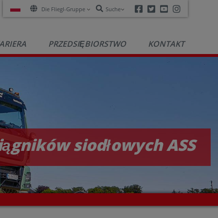
Facebook
Twitter
Youtube
Instagra
Die Fliegl-Gruppe
Suche
ARIERA
PRZEDSIĘBIORSTWO
KONTAKT
iągników siodłowych ASS