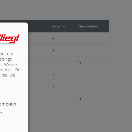
Seryjnie
Opcjonalnie
X
X
bout our
ettings
O
nt. We ask
erience. Of
 time. We
X
X
O
computer.
r.