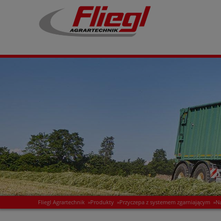
Fliegl Agrartechnik
»
Produkty
»
Przyczepa z systemem zgarniającym
»
N