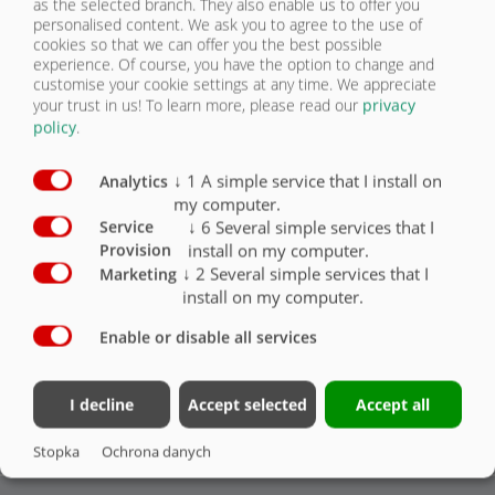
as the selected branch. They also enable us to offer you
Wersja 100 km/h z elektronicznym układem
personalised content. We ask you to agree to the use of
hamulcowym (EBS), modułem Haldex i
cookies so that we can offer you the best possible
dokumentami COC
X
experience. Of course, you have the option to change and
customise your cookie settings at any time. We appreciate
Zawieszenie pneumatyczne
X
your trust in us!
To learn more, please read our
privacy
policy
.
↓
1
A simple service that I install on
Analytics
my computer.
↓
6
Several simple services that I
Service
PODWOZIE
install on my computer.
Provision
↓
2
Several simple services that I
Marketing
PRZEGLĄD
install on my computer.
NACZEPA ZSUNIĘTA ASS 288
Enable or disable all services
PRZEGLĄD
GREENTEC
PODWOZIE
I decline
Accept selected
Accept all
OGUMIENIE
Stopka
Ochrona danych