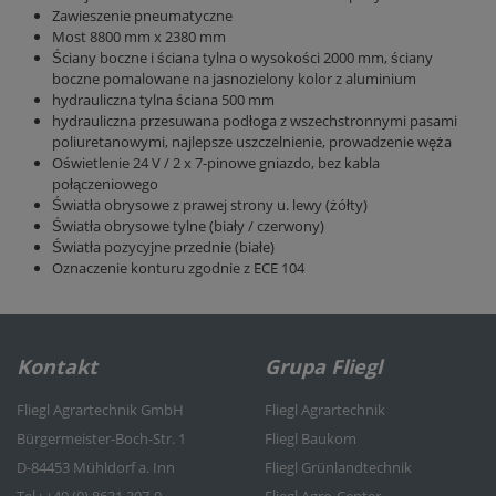
Zawieszenie pneumatyczne
Most 8800 mm x 2380 mm
Ściany boczne i ściana tylna o wysokości 2000 mm, ściany
boczne pomalowane na jasnozielony kolor z aluminium
hydrauliczna tylna ściana 500 mm
hydrauliczna przesuwana podłoga z wszechstronnymi pasami
poliuretanowymi, najlepsze uszczelnienie, prowadzenie węża
Oświetlenie 24 V / 2 x 7-pinowe gniazdo, bez kabla
połączeniowego
Światła obrysowe z prawej strony u. lewy (żółty)
Światła obrysowe tylne (biały / czerwony)
Światła pozycyjne przednie (białe)
Oznaczenie konturu zgodnie z ECE 104
Kontakt
Grupa Fliegl
Fliegl Agrartechnik GmbH
Fliegl Agrartechnik
Bürgermeister-Boch-Str. 1
Fliegl Baukom
D-84453 Mühldorf a. Inn
Fliegl Grünlandtechnik
Tel.: +49 (0) 8631 307-0
Fliegl Agro-Center