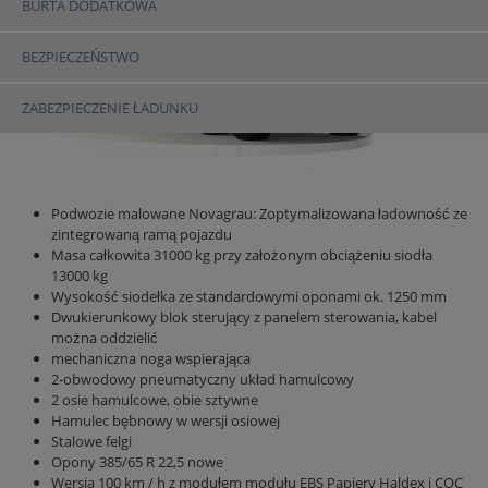
BURTA DODATKOWA
BEZPIECZEŃSTWO
ZABEZPIECZENIE ŁADUNKU
Podwozie malowane Novagrau: Zoptymalizowana ładowność ze
zintegrowaną ramą pojazdu
Masa całkowita 31000 kg przy założonym obciążeniu siodła
13000 kg
Wysokość siodełka ze standardowymi oponami ok. 1250 mm
Dwukierunkowy blok sterujący z panelem sterowania, kabel
można oddzielić
mechaniczna noga wspierająca
2-obwodowy pneumatyczny układ hamulcowy
2 osie hamulcowe, obie sztywne
Hamulec bębnowy w wersji osiowej
Stalowe felgi
Opony 385/65 R 22,5 nowe
Wersja 100 km / h z modułem modułu EBS Papiery Haldex i COC