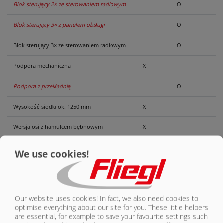
Blok sterujący 2× ze sterowaniem radiowym
O
Blok sterujący 3× z panelem obsługi
O
Blok sterujący 3× ze sterowaniem radiowym
O
Podpora mechaniczna
X
Podpora z przekładnią
O
Wysokość siodła ok. 1250 mm
X
Wersja osi z hamulcem bębnowym
X
2 osie hamowane, obie sztywne
X
We use cookies!
2 osie hamowane, tylna oś kierowana,
automatycznie blokowane
O
Dwuobwodowy układ pneumatyczny z
Our website uses cookies! In fact, we also need cookies to
automatycznym, uzależnionym od
optimise everything about our site for you. These little helpers
obciążenia regulatorem siły hamowania
X
are essential, for example to save your favourite settings such