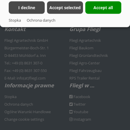
I decline
Accept selected
Accept all
Stopka
Ochrona danych
Kontakt
Grupa Fliegl
Fliegl Agrartechnik GmbH
Fliegl Agrartechnik
Bürgermeister-Boch-Str. 1
Fliegl Baukom
D-84453 Mühldorf a. Inn
Fliegl Grünlandtechnik
Tel.: +49 (0) 8631 307-0
Fliegl Agro-Center
Fax: +49 (0) 8631 307-550
Fliegl Fahrzeugbau
E-Mail: info(at)fliegl.com
RPS Trailer Rental
Informacje prawne
Fliegl w ...
Stopka
Facebook
Ochrona danych
Twitter
Ogólne Warunki Handlowe
Youtube
Change cookie settings
Instagram