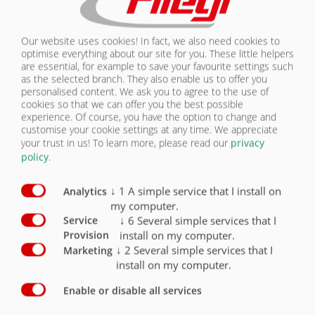
OŚWIETLENIE | TPA 370
Our website uses cookies! In fact, we also need cookies to
optimise everything about our site for you. These little helpers
are essential, for example to save your favourite settings such
as the selected branch. They also enable us to offer you
Wyposażenie –
personalised content. We ask you to agree to the use of
oświetlenie/bezpieczeństwo
Seryjnie
Opcjonalnie
cookies so that we can offer you the best possible
experience. Of course, you have the option to change and
2 lampy pięciokomorowe 12 V z wtyczką 7-
customise your cookie settings at any time. We appreciate
biegunową i szkłem odpornym na uderzenia
X
your trust in us!
To learn more, please read our
privacy
policy
.
Oświetlenie LED 12 V, wtyczka 7-biegunowa
O
↓
1
A simple service that I install on
Boczne światła sygnalizacyjne po prawej i
Analytics
lewej stronie (żółte)
O
my computer.
↓
6
Several simple services that I
Service
Światła obrysowe (z tyłu białe/czerwone)
O
install on my computer.
Provision
↓
2
Several simple services that I
Marketing
Światła pozycyjne przednie, białe
O
install on my computer.
4 tablice ostrzegawcze oświetlone, wysuwane
Enable or disable all services
na 3000 mm
O