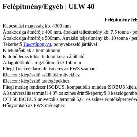
Felépítmény/Egyéb | ULW 40
Felépítmény fel
Kapcsolási magasság kb. 4300 mm
Átrakócsiga átmérője 400 mm, átrakási teljesítmény kb. 7,5 tonna / pe
Átrakócsiga átmérője 500mm. Átrakási teljesítmény kb. 10 tonna / pe
Tekerhető
Takaróponyva
, ponyvakezelő járdával
Kitekintőablak a homlokfalon
Kidobó lemeztoldat hidraulikusan állítható
Adagolótömlő - rögzítőtömlő Ø 150 mm
Fliegl Tracker: Járműfelismerés az FWS számára
iBeacon: kiegészítő szállítójárművekhez
iBeacon: kiegészítő aratógépekhez
Fliegl mérleg rendszer ISOBUS, kompatibilis minden ISOBUS kijelzőve
A3 univerzális terminál 4,3”-os színes érintőképernyő 8 kezelőgombb
CCI-50 ISOBUS univerzális terminál 5,6"-os színes érintőképernyőv
Hőnyomtató az FWS mérleghez