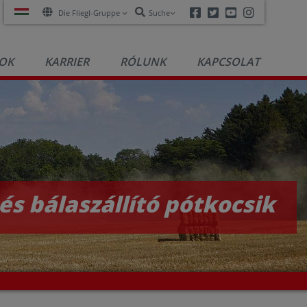
Facebook
Twitter
Youtube
Instagra
Die Fliegl-Gruppe
Suche
OK
KARRIER
RÓLUNK
KAPCSOLAT
 és bálaszállító pótkocsik