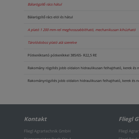
Bálarögzítő rács hátul
Bálarögzítő rács elöl és hátul
A plató 1 200 mm-rel meghosszabbítható, mechanikusan kihúzható
Tárolódoboz plató alá szerelve
Pótkeréktartó pótkerékkel 385/65- R22,5 RE
Rakomány rögzítés jobb oldalon hidraulikusan felhajtható, kerek és 
Rakományrögzítés jobb oldalon hidraulikusan felhajtható, kerek és n
Kontakt
Fliegl 
Fliegl Agrartechnik GmbH
Fliegl Agra