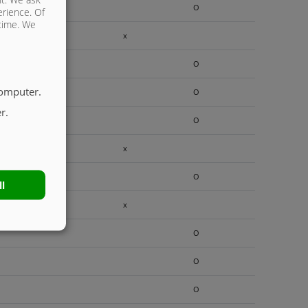
O
erience. Of
 time. We
x
O
computer.
O
r.
O
x
O
ll
x
O
O
O