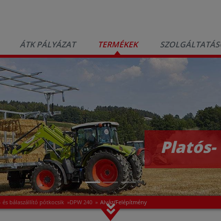
ÁTK PÁLYÁZAT
TERMÉKEK
SZOLGÁLTATÁS
Platós-
- és bálaszállító pótkocsik
»
DPW 240
»
Alváz/Felépítmény