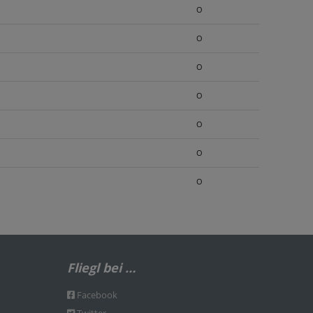
O
O
O
O
O
O
O
Fliegl bei …
Facebook