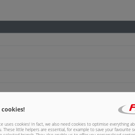
tömítő hüvely nélkül, csak exportra
 cookies!
os tömítő hüvellyel, csak exportra
e uses cookies! In fact, we also need cookies to optimise everything a
etséges)
u. These little helpers are essential, for example to save your favourite s
e selected branch. They also enable us to offer you personalised conte