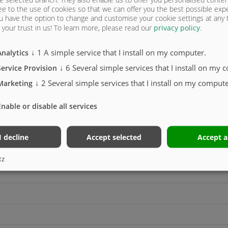
ee to the use of cookies so that we can offer you the best possible exp
u have the option to change and customise your cookie settings at any
your trust in us!
To learn more, please read our
privacy policy
.
↓
1
A simple service that I install on my computer.
Analytics
↓
6
Several simple services that I install on my 
Service Provision
↓
2
Several simple services that I install on my compute
Marketing
Enable or disable all services
I decline
Accept selected
Accept a
tz