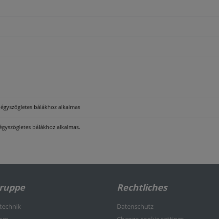
négyszögletes bálákhoz alkalmas
égyszögletes bálákhoz alkalmas.
Gruppe
Rechtliches
rtechnik
Datenschutz