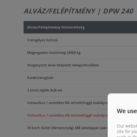
ALVÁZ/FELÉPÍTMÉNY | DPW 240
Alváz/Felépítmény felszereltség
3 tengelyes futómű
Megengedett össztömeg 24000 kg
Horganyzott alváz beépített raklapütközőkkel
Parabolarugózás
2 körös légfék ALB-vel
hidraulikus 1 vezetékes fék terhelésfüggő szabályozó szelep és lapos 
We use
hidraulikus 1 vezetékes fék terhelésfüggő szabályozó szeleppel és lap
Our websit
25 km/h kivitel (Németországi ABE adatlappal csak felépítménnyel leh
site for yo
such as th