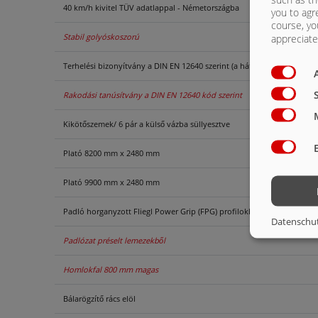
40 km/h kivitel TÜV adatlappal - Németországba
you to agr
course, yo
Stabil golyóskoszorú
appreciate 
Terhelési bizonyítvány a DIN EN 12640 szerint (a hátsó furatokhoz)
Rakodási tanúsítvány a DIN EN 12640 kód szerint
Kikötőszemek/ 6 pár a külső vázba süllyesztve
Plató 8200 mm x 2480 mm
Plató 9900 mm x 2480 mm
Padló horganyzott Fliegl Power Grip (FPG) profilokból
Datenschu
Padlózat préselt lemezekből
Homlokfal 800 mm magas
Bálarögzítő rács elöl