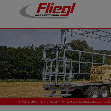
Fliegl Agrartechnik
»
Termékek
»
Kompakt szállítási megoldások
»
Platós