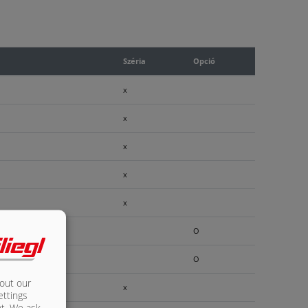
Széria
Opció
x
x
x
x
x
O
O
bout our
x
ettings
nt. We ask