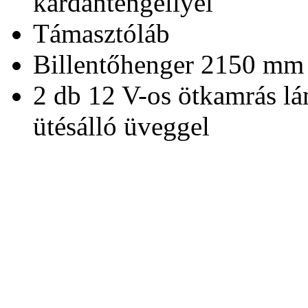
kardántengellyel
Támasztóláb
Billentőhenger 2150 mm 
2 db 12 V-os ötkamrás lá
ütésálló üveggel