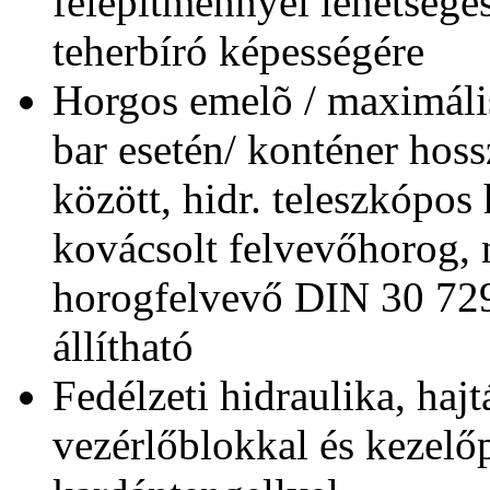
felépítménnyel lehetsége
teherbíró képességére
Horgos emelõ / maximáli
bar esetén/ konténer hos
között, hidr. teleszkópos
kovácsolt felvevőhorog, 
horogfelvevő DIN 30 729
állítható
Fedélzeti hidraulika, haj
vezérlőblokkal és kezelő