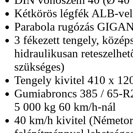
Kétkörös légfék ALB-vel
Parabola rugózás GIGA
3 fékezett tengely, közép
hidraulikusan reteszelhet
szükséges)
Tengely kivitel 410 x 1
Gumiabroncs 385 / 65-R22
5 000 kg 60 km/h-nál
40 km/h kivitel (Németo