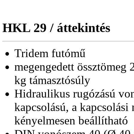
HKL 29 / áttekintés
Tridem futómű
megengedett össztömeg 
kg támasztósúly
Hidraulikus rugózású von
kapcsolású, a kapcsolási
kényelmesen beállítható
DIN vonószem 40 (Ø 40