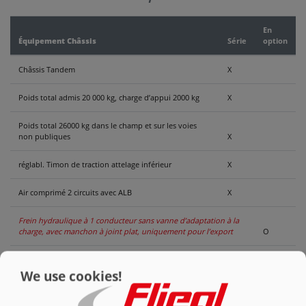
NOUS
En
Équipement Châssis
Série
option
CONTACTER
Châssis Tandem
X
Poids total admis 20 000 kg, charge d’appui 2000 kg
X
Poids total 26000 kg dans le champ et sur les voies
non publiques
X
réglabl. Timon de traction attelage inférieur
X
Air comprimé 2 circuits avec ALB
X
Frein hydraulique à 1 conducteur sans vanne d’adaptation à la
charge, avec manchon à joint plat, uniquement pour l’export
O
Frein hydraulique à 1 conducteur avec vanne d’adaptation à la
charge et manchon à joint plat, uniquement pour l’export
O
We use cookies!
Variante 25 km/h pour ALLEMAGNE avec fiche de