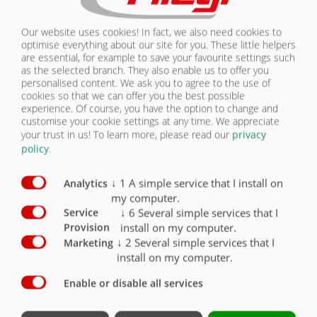
données TÜV pour la-fo ZGM.
X
Our website uses cookies! In fact, we also need cookies to
Variante 40 km/h avec fiche de données TÜV / pour
optimise everything about our site for you. These little helpers
Allemagne / respecter la capacité de charge des
pneumatiques
O
are essential, for example to save your favourite settings such
as the selected branch. They also enable us to offer you
personalised content. We ask you to agree to the use of
Variante 25 km/h pour export
O
cookies so that we can offer you the best possible
experience. Of course, you have the option to change and
Œillet de traction DIN 40 (Ø 40 mm)
X
customise your cookie settings at any time. We appreciate
your trust in us!
To learn more, please read our
privacy
Rotule K80 (Ø 80 mm)
O
policy
.
Piton-Fix (export uniquement)
O
↓
1
A simple service that I install on
Analytics
my computer.
Œillet de traction rotatif Ø 50 mm pour export
↓
6
Several simple services that I
Service
uniquement.
O
install on my computer.
Provision
↓
2
Several simple services that I
Œillet de traction avec tenon rotatif (Ø 51 mm)
Marketing
Catégorie 4 pour export uniquement
O
install on my computer.
Suspension parabolique essieux GIGANT
X
Enable or disable all services
Suspension parabolique châssis Gigant Plus
O