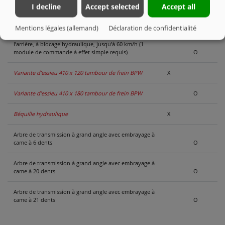
I decline
Accept selected
Accept all
2 essieux de freinage, tous deux rigides
X
Mentions légales (allemand)
Déclaration de confidentialité
2 essieux de freinage, rigide à l’avant, braqué à
l’arrière, à blocage hydraulique, jusqu’à 60 km/h (1
module de commande à effet simple requis)
O
Variante d’essieu 410 x 120 tambour de frein BPW
X
Variante d’essieu 410 x 180 tambour de frein BPW
O
Béquille hydraulique
X
Arbre de transmission à grand angle avec embrayage à
came à 6 dents
O
Arbre de transmission à grand angle avec embrayage à
came à 20 dents
O
Arbre de transmission à grand angle avec embrayage à
came à 21 dents
O