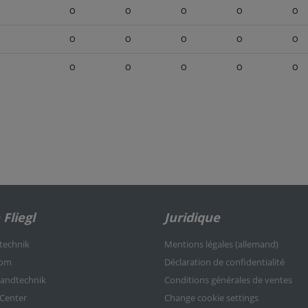
O
O
O
O
O
O
O
O
O
O
O
O
O
O
O
Fliegl
Juridique
rtechnik
Mentions légales (allemand)
kom
Déclaration de confidentialité
nlandtechnik
Conditions générales de ventes
-Center
Change cookie settings