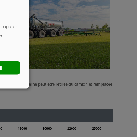
computer.
r.
ll
ionnement, la citerne peut être retirée du camion et remplacée
00
18000
20000
22000
25000