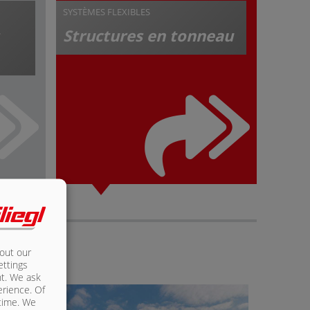
SYSTÈMES FLEXIBLES
Structures en tonneau
bout our
ettings
nt. We ask
erience. Of
 time. We