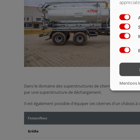
appreciate 
Mentions l
Dans le domaine des superstructures de citernes, il est possib
par une superstructure de déchargement.
Il est également possible d'équiper ces citernes d'un châssis à
Fassaufbau
Größe