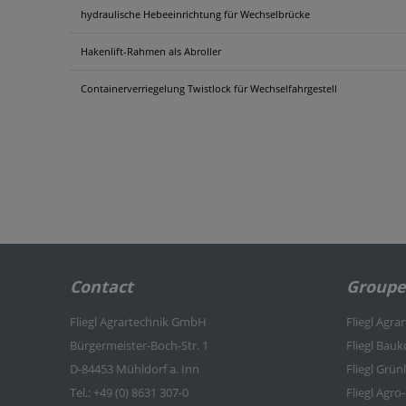
hydraulische Hebeeinrichtung für Wechselbrücke
Hakenlift-Rahmen als Abroller
Containerverriegelung Twistlock für Wechselfahrgestell
Contact
Groupe 
Fliegl Agrartechnik GmbH
Fliegl Agra
Bürgermeister-Boch-Str. 1
Fliegl Bau
D-84453 Mühldorf a. Inn
Fliegl Grü
Tel.: +49 (0) 8631 307-0
Fliegl Agro