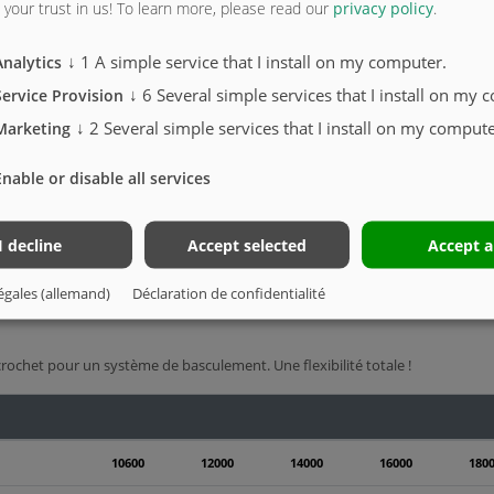
your trust in us!
To learn more, please read our
privacy policy
.
↓
1
A simple service that I install on my computer.
Analytics
↓
6
Several simple services that I install on my 
Service Provision
↓
2
Several simple services that I install on my compute
Marketing
Enable or disable all services
I decline
Accept selected
Accept a
égales (allemand)
Déclaration de confidentialité
le de monter directement la citerne sur un camion. Grâce à des pieds de stat
 crochet pour un système de basculement. Une flexibilité totale !
10600
12000
14000
16000
180