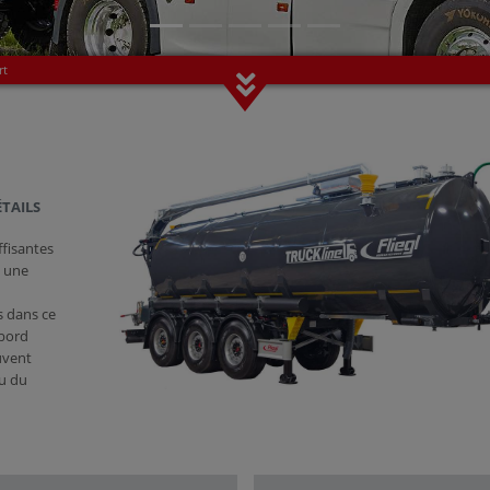
rt
ÉTAILS
ffisantes
, une
s dans ce
abord
uvent
ou du