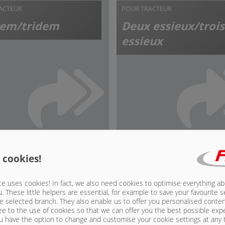
ACTEUR
POUR TRACTEUR
em/tridem
Deux essieux/trois
essieux
 cookies!
e uses cookies! In fact, we also need cookies to optimise everything a
u. These little helpers are essential, for example to save your favourite s
e selected branch. They also enable us to offer you personalised conte
ee to the use of cookies so that we can offer you the best possible exp
u have the option to change and customise your cookie settings at any