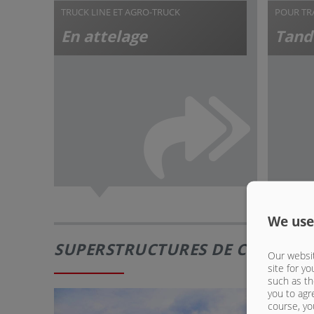
TRUCK LINE ET AGRO-TRUCK
POUR TR
En attelage
Tand
We use
SUPERSTRUCTURES DE CITERNES
Our websit
site for yo
such as th
you to agr
course, yo