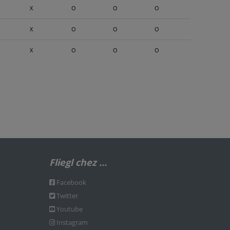
X
O
O
O
X
O
O
O
X
O
O
O
Fliegl chez ...
Facebook
Twitter
Youtube
Instagram