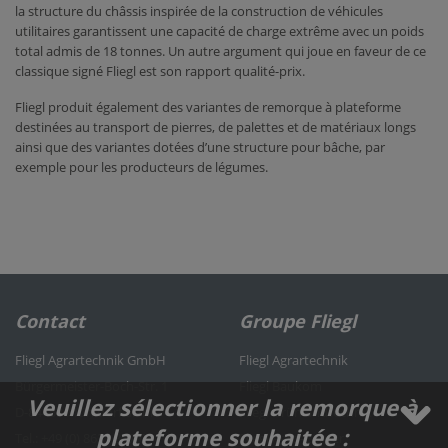
la structure du châssis inspirée de la construction de véhicules
utilitaires garantissent une capacité de charge extrême avec un poids
total admis de 18 tonnes. Un autre argument qui joue en faveur de ce
classique signé Fliegl est son rapport qualité-prix.
Fliegl produit également des variantes de remorque à plateforme
destinées au transport de pierres, de palettes et de matériaux longs
ainsi que des variantes dotées d’une structure pour bâche, par
exemple pour les producteurs de légumes.
Contact
Groupe Fliegl
Fliegl Agrartechnik GmbH
Fliegl Agrartechnik
Bürgermeister-Boch-Str. 1
Fliegl Baukom
Veuillez sélectionner la remorque à
D-84453 Mühldorf a. Inn
Fliegl Grünlandtechnik
plateforme souhaitée :
Tel.: +49 (0) 8631 307-0
Fliegl Agro-Center