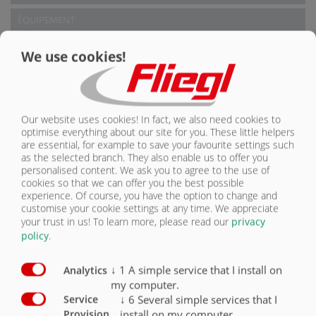
ÉQUIPEMENT
Types de véhicule
We use cookies!
ÉQUIPEMENT
Types de véhicules
Our website uses cookies! In fact, we also need cookies to
optimise everything about our site for you. These little helpers
are essential, for example to save your favourite settings such
SYSTÈME DE SÉCURITÉ BREVETÉ DE
as the selected branch. They also enable us to offer you
FLIEGL
personalised content. We ask you to agree to the use of
cookies so that we can offer you the best possible
experience. Of course, you have the option to change and
customise your cookie settings at any time. We appreciate
your trust in us!
To learn more, please read our
privacy
policy
.
↓
1
A simple service that I install on
Analytics
my computer.
↓
6
Several simple services that I
Service
install on my computer.
Provision