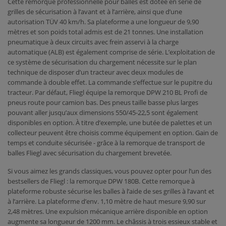
Cette remorque professionnelle pour balles est dotée en série de
grilles de sécurisation à l’avant et à l’arrière, ainsi que d’une
autorisation TÜV 40 km/h. Sa plateforme a une longueur de 9,90
mètres et son poids total admis est de 21 tonnes. Une installation
pneumatique à deux circuits avec frein asservi à la charge
automatique (ALB) est également comprise de série. L’exploitation de
ce système de sécurisation du chargement nécessite sur le plan
technique de disposer d’un tracteur avec deux modules de
commande à double effet. La commande s’effectue sur le pupitre du
tracteur. Par défaut, Fliegl équipe la remorque DPW 210 BL Profi de
pneus route pour camion bas. Des pneus taille basse plus larges
pouvant aller jusqu’aux dimensions 550/45-22,5 sont également
disponibles en option. À titre d’exemple, une butée de palettes et un
collecteur peuvent être choisis comme équipement en option. Gain de
temps et conduite sécurisée - grâce à la remorque de transport de
balles Fliegl avec sécurisation du chargement brevetée.
Si vous aimez les grands classiques, vous pouvez opter pour l’un des
bestsellers de Fliegl : la remorque DPW 180B. Cette remorque à
plateforme robuste sécurise les balles à l’aide de ses grilles à l’avant et
à l’arrière. La plateforme d’env. 1,10 mètre de haut mesure 9,90 sur
2,48 mètres. Une expulsion mécanique arrière disponible en option
augmente sa longueur de 1200 mm. Le châssis à trois essieux stable et