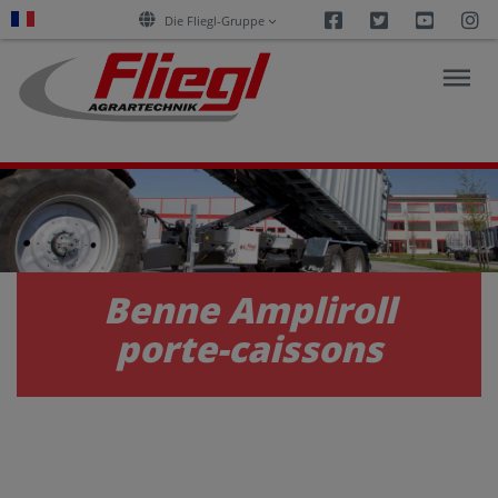
Facebook
Twitter
Youtu
I
Die Fliegl-Gruppe
ACTUALITÉS
PRODUITS
Benne Ampliroll
porte-caissons
SERVICES
CARRIÈRE
ENTREPRISE