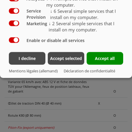
Direction forcée - 2 essieux de freinage, rigide à
my computer.
l’avant, braqué à l’arrière
O
↓
6
Several simple services that I
Service
install on my computer.
Provision
Variante d’essieu 410 x 120 tambour de frein BPW
X
↓
2
Several simple services that I
Marketing
install on my computer.
Variante d’essieu 410 x 180 tambour de frein BPW
O
Enable or disable all services
Variante 40 km/h avec fiche de données TÜV /
Allemagne pour la-fo ZGM. / respecter la capacité de
charge des pneus
X
I decline
Accept selected
Accept all
Variante 60 km/h avec fiche de données TÜV pour
l’Allemagne, feux de gabarit, feux de position latéraux
O
Mentions légales (allemand)
Déclaration de confidentialité
Variante 65 km/h avec ABS 12 V et fiche de données
TÜV pour l’Allemagne, feux de position latéraux, feux
de gabarit
O
Œillet de traction DIN 40 (Ø 40 mm)
X
Rotule K80 (Ø 80 mm)
O
Piton-Fix (export uniquement)
O