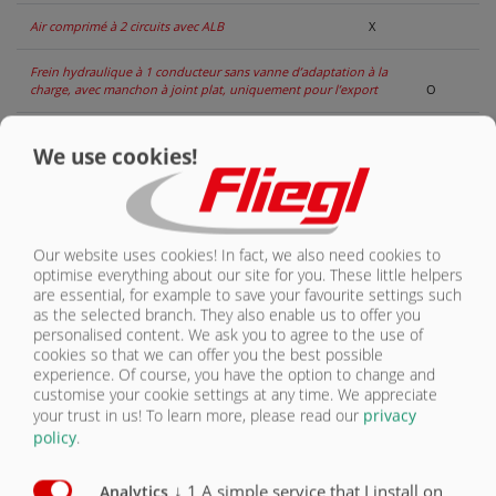
Air comprimé à 2 circuits avec ALB
X
Frein hydraulique à 1 conducteur sans vanne d’adaptation à la
charge, avec manchon à joint plat, uniquement pour l’export
O
Frein hydraulique à 1 conducteur avec vanne d’adaptation à la
We use cookies!
charge et manchon à joint plat, uniquement pour l’export
O
Suspension parabolique train de roues GIGANT(2)
X
Suspension parabolique châssis Gigant Plus(2)
O
Our website uses cookies! In fact, we also need cookies to
optimise everything about our site for you. These little helpers
Suspension pneumatique avec basculement
are essential, for example to save your favourite settings such
automatique
O
as the selected branch. They also enable us to offer you
personalised content. We ask you to agree to the use of
cookies so that we can offer you the best possible
Suspension hydraulique(2)
O
experience. Of course, you have the option to change and
customise your cookie settings at any time. We appreciate
2 essieux de freinage, tous deux rigides
X
your trust in us!
To learn more, please read our
privacy
policy
.
2 essieux de freinage, rigide à l’avant, braqué à
l’arrière, à blocage hydraulique, jusqu’à 60 km/h
O
↓
1
A simple service that I install on
Analytics