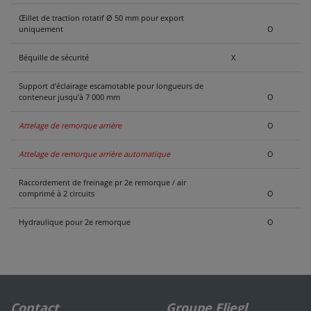
Œillet de traction rotatif Ø 50 mm pour export
uniquement
O
Béquille de sécurité
X
Support d’éclairage escamotable pour longueurs de
conteneur jusqu’à 7 000 mm
O
Attelage de remorque arrière
O
Attelage de remorque arrière automatique
O
Raccordement de freinage pr 2e remorque / air
comprimé à 2 circuits
O
Hydraulique pour 2e remorque
O
Contact
Groupe Fliegl