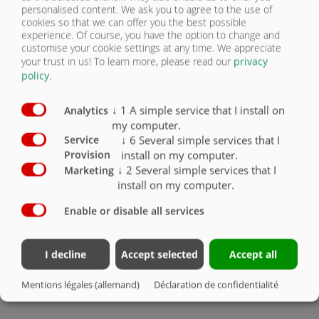
2300 mm de haut, avec grille surélevée
O
personalised content. We ask you to agree to the use of
cookies so that we can offer you the best possible
Paroi arrière et parois latérales 2300 mm de haut, avec
experience. Of course, you have the option to change and
grille surélevée
O
customise your cookie settings at any time. We appreciate
your trust in us!
To learn more, please read our
privacy
Parois latérales laquées à l’extérieur
O
policy
.
Pince à grume pour pommes de terre
↓
1
A simple service that I install on
Analytics
my computer.
Support de flexible à l’avant
O
↓
6
Several simple services that I
Service
install on my computer.
Provision
Dispositif de surélévation de paroi à réglage
↓
2
Several simple services that I
Marketing
mécanique
X
install on my computer.
Dispositif de surélévation de paroi à réglage
Enable or disable all services
hydraulique
O
Régulation de la pression de pressage
O
I decline
Accept selected
Accept all
Fond oscillant hydraulique 2 500 mm pour ASW
matériau lourd
X
Mentions légales (allemand)
Déclaration de confidentialité