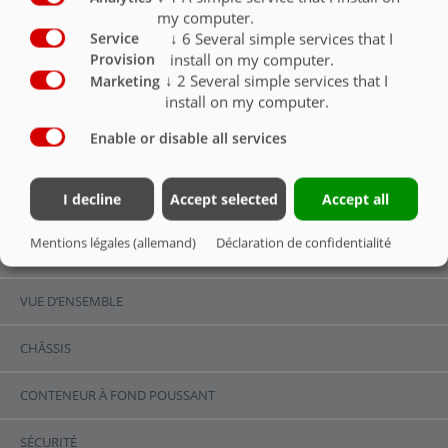
my computer.
Conduites hydrauliques pour épandeur
O
↓
6
Several simple services that I
Service
install on my computer.
Provision
Conduites hydrauliques pour vis de transbordement
↓
2
Several simple services that I
Marketing
ÜLS 600
O
install on my computer.
Enable or disable all services
I decline
Accept selected
Accept all
AUTRES ACCESSOIRES
Mentions légales (allemand)
Déclaration de confidentialité
VUE D’ENSEMBLE
VUE D’ENSEMBLE
CHÂSSIS
CONTENEUR À FOND POUSSANT
SÉCURITÉ