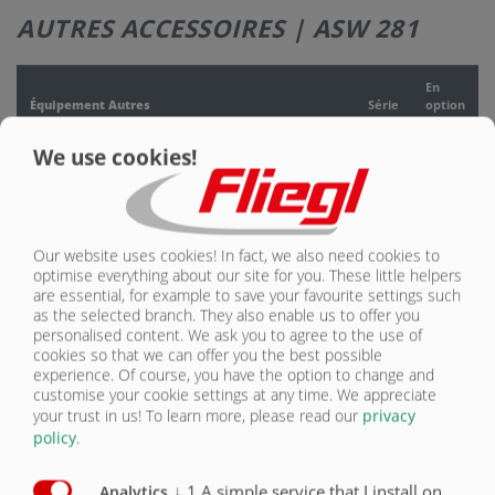
AUTRES ACCESSOIRES | ASW 281
NOUS
CONTACTER
En
Équipement Autres
Série
option
Entraînement par prise de force
O
We use cookies!
Bloc de lubrification sur 2 points de lubrification pour
châssis Tandem
O
Our website uses cookies! In fact, we also need cookies to
Pieds extensibles mécaniques pour caisse mobile
O
optimise everything about our site for you. These little helpers
are essential, for example to save your favourite settings such
Soupape de pression de pressage
O
as the selected branch. They also enable us to offer you
personalised content. We ask you to agree to the use of
Dispositif de levage hydraulique pour caisse mobile
O
cookies so that we can offer you the best possible
experience. Of course, you have the option to change and
customise your cookie settings at any time. We appreciate
Verrouillage de container Twistlock pour châssis
interchangeable
O
your trust in us!
To learn more, please read our
privacy
policy
.
Conduites hydrauliques pour vis de transbordement
de céréales
O
↓
1
A simple service that I install on
Analytics