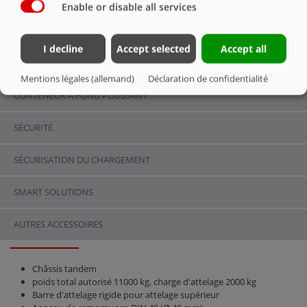
Enable or disable all services
VUE D’ENSEMBLE
I decline
Accept selected
Accept all
CHÂSSIS
Mentions légales (allemand)
Déclaration de confidentialité
CONTENEUR À FOND POUSSANT
SÉCURITÉ
SÉCURISATION DU CHARGEMENT
SMART SOLUTIONS
ASW 110 TANDEM | ÉQUIPEMENT DE
SÉRIE
AUTRES ACCESSOIRES
Châssis tandem
poids total autorisé 11000 kg, charge d'attelage 2000 kg
Barre d'attelage rigide pour attelage supérieur