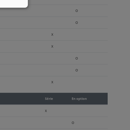
O
O
X
X
O
O
X
Série
En option
X
O