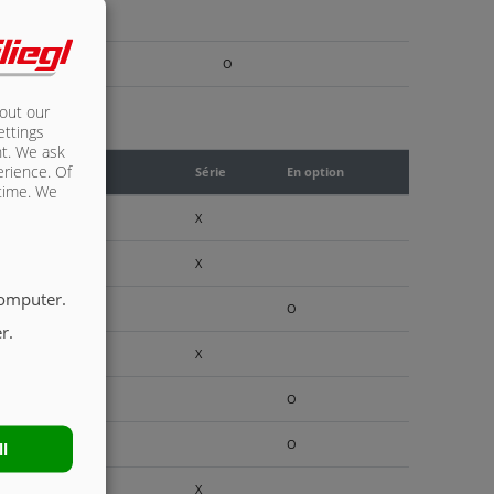
X
O
X
bout our
ettings
nt. We ask
erience. Of
Série
En option
 time. We
X
X
computer.
O
r.
X
O
O
ll
X