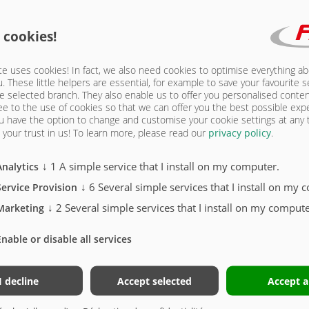
 cookies!
e uses cookies! In fact, we also need cookies to optimise everything a
u. These little helpers are essential, for example to save your favourite s
e selected branch. They also enable us to offer you personalised conte
ee to the use of cookies so that we can offer you the best possible exp
u have the option to change and customise your cookie settings at any
your trust in us!
To learn more, please read our
privacy policy
.
↓
1
A simple service that I install on my computer.
00mm)
Analytics
↓
6
Several simple services that I install on my 
Service Provision
↓
2
Several simple services that I install on my compute
Marketing
Enable or disable all services
I decline
Accept selected
Accept a