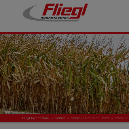
Fliegl Agrartechnik
»
Produits
»
Remorque à fond poussant
»
Remorque 