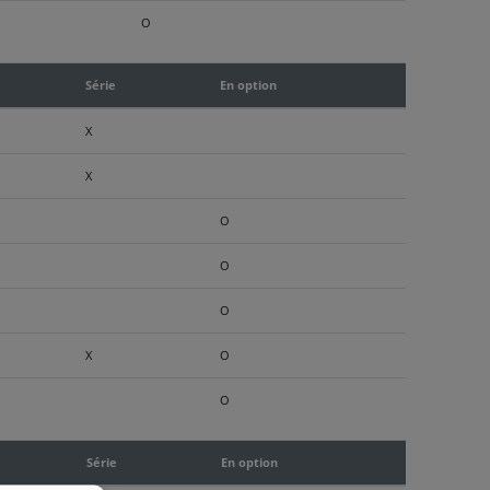
O
Série
En option
X
X
O
O
O
X
O
O
Série
En option