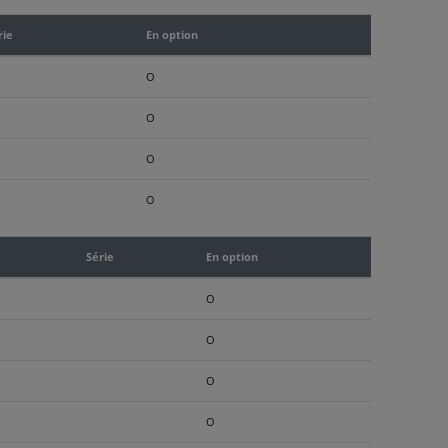
rie
En option
O
O
O
O
Série
En option
O
O
O
O