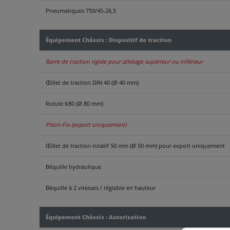
Pneumatiques 750/45-26,5
Équipement Châssis : Dispositif de traction
Barre de traction rigide pour attelage supérieur ou inférieur
Œillet de traction DIN 40 (Ø 40 mm)
Rotule K80 (Ø 80 mm)
Piton-Fix (export uniquement)
Œillet de traction rotatif 50 mm (Ø 50 mm) pour export uniquement
Béquille hydraulique
Béquille à 2 vitesses / réglable en hauteur
Équipement Châssis : Autorisation