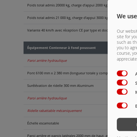
Poids total admis 20000 kg, charge d’appui 2000 kg
We use
Poids total admis 21 000 kg, charge d’appui 3000 kg jusqu’à 40 km/h
Variante 40 km/h avec réception CE par type et documents COC
Our websit
site for yo
such as th
you to agr
Équipement Conteneur à fond poussant
course, yo
appreciate 
Paroi arrière hydraulique
Pont 6100 mm x 2 380 mm (longueur totale y compris paroi arrière 8
Surélévation de ridelle 300 mm Aluminum
Paroi arrière hydraulique
Ridelle rabattable mécaniquement
Échelle escamotable
Paroi arrière et parois latérales 2000 mm de haut, avec grille surélevée