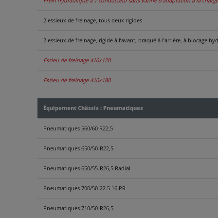
Frein hydraulique à 1 conducteur sans vanne d’adaptation à la charg
2 essieux de freinage, tous deux rigides
2 essieux de freinage, rigide à l’avant, braqué à l’arrière, à blocage hy
Essieu de freinage 410x120
Essieu de freinage 410x180
Équipement Châssis : Pneumatiques
Pneumatiques 560/60 R22,5
Pneumatiques 650/50-R22,5
Pneumatiques 650/55-R26,5 Radial
Pneumatiques 700/50-22.5 16 PR
Pneumatiques 710/50-R26,5