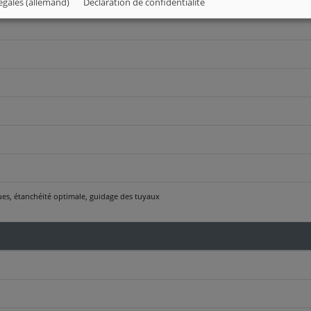
égales (allemand)
Déclaration de confidentialité
es, étanchéité optimale, guidage des tuyaux