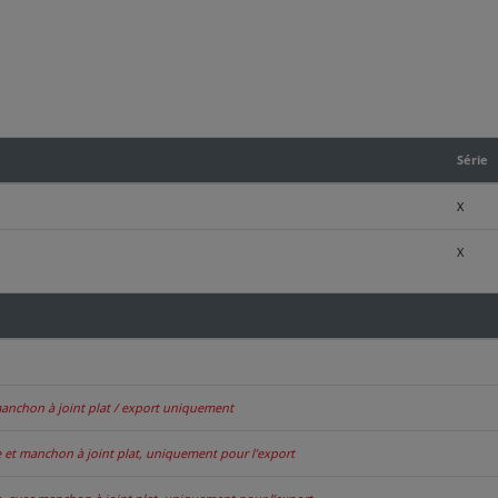
Série
X
X
manchon à joint plat / export uniquement
e et manchon à joint plat, uniquement pour l’export