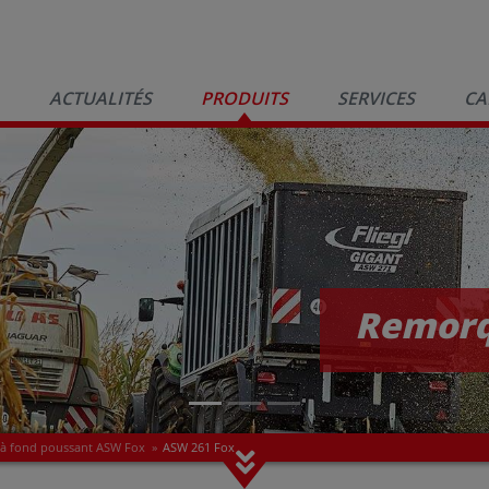
ACTUALITÉS
PRODUITS
SERVICES
CA
Remo
à fond poussant ASW Fox
»
ASW 261 Fox