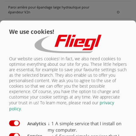
Paroi arrière pour épandage large hydraulique pour
épandeur V2n
O
Dispositif d’épandage en bordure à gauche
O
We use cookies!
Dispositif d’épandage en bordure à droite
O
Our website uses cookies! In fact, we also need cookies to
optimise everything about our site for you. These little helpers
are essential, for example to save your favourite settings such
as the selected branch. They also enable us to offer you
ÉPANDEUR
personalised content. We ask you to agree to the use of
cookies so that we can offer you the best possible
VUE D’ENSEMBLE
experience. Of course, you have the option to change and
customise your cookie settings at any time. We appreciate
your trust in us!
To learn more, please read our
privacy
VUE D’ENSEMBLE
policy
.
CAISSE/CHÂSSIS
↓
1
A simple service that I install on
Analytics
my computer.
ÉPANDEUR