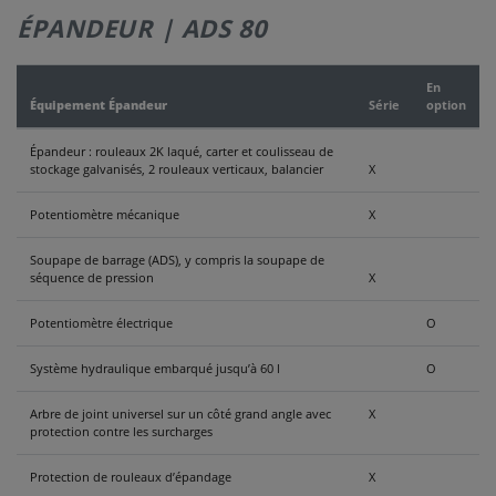
ÉPANDEUR | ADS 80
NOUS
CONTACTER
En
Équipement Épandeur
Série
option
Épandeur : rouleaux 2K laqué, carter et coulisseau de
stockage galvanisés, 2 rouleaux verticaux, balancier
X
Potentiomètre mécanique
X
Soupape de barrage (ADS), y compris la soupape de
séquence de pression
X
Potentiomètre électrique
O
Système hydraulique embarqué jusqu’à 60 l
O
Arbre de joint universel sur un côté grand angle avec
X
protection contre les surcharges
Protection de rouleaux d’épandage
X