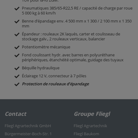
TÜV pour la-fo ZGM.
Pneumatiques 385/65-R22,5 RE / capacité de charge par roue
5 000 kg à 60 km/h
Benne d’épandage env. 4 500 mm x 1 300 / 2 100 mm x 1 350
mm
Épandeur : rouleaux 2K laqués, carter et coulisseau de
stockage galv., 2 rouleaux verticaux, balancier
Potentiomètre mécanique
Fond coulissant hydr. avec barres en polyuréthane
périphériques, étanchéité optimale, guidage des tuyaux
Béquille hydraulique
Éclairage 12 V, connecteur à 7 pôles
Protection de rouleaux d’épandage
Contact
Groupe Fliegl
Fliegl Agrartechnik GmbH
Fliegl Agrartechnik
Bürgermeister-Boch-Str. 1
Fliegl Baukom