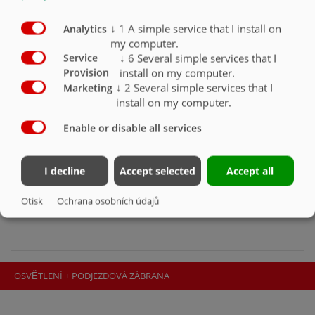
čelo zajištěno)
O
↓
1
A simple service that I install on
Analytics
Pracovní reflektory LED
O
my computer.
↓
6
Several simple services that I
Service
Obrysové označení podle ECE 104
X
install on my computer.
Provision
↓
2
Several simple services that I
Marketing
install on my computer.
Enable or disable all services
I decline
Accept selected
Accept all
Otisk
Ochrana osobních údajů
OSVĚTLENÍ + PODJEZDOVÁ ZÁBRANA