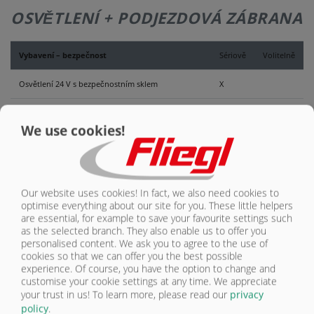
KONTAKT
OSVĚTLENÍ + PODJEZDOVÁ ZÁBRANA
Vybavení – bezpečnost
Sériově
Volitelně
Osvětlení 24 V s bezpečnostním sklem
X
Boční ochrana proti najetí
We use cookies!
Couvací kamera
O
Kontrolní kamera
O
Our website uses cookies! In fact, we also need cookies to
Boční obrysová světla vpravo a vlevo (žlutá)
X
optimise everything about our site for you. These little helpers
are essential, for example to save your favourite settings such
Obrysová světla (vzadu bílá/červená)
X
as the selected branch. They also enable us to offer you
personalised content. We ask you to agree to the use of
cookies so that we can offer you the best possible
Poziční světla vpředu bílá
X
experience. Of course, you have the option to change and
customise your cookie settings at any time. We appreciate
Výstražný maják
O
your trust in us!
To learn more, please read our
privacy
policy
.
Výstražné světlo (výstraha v případě, že není zadní