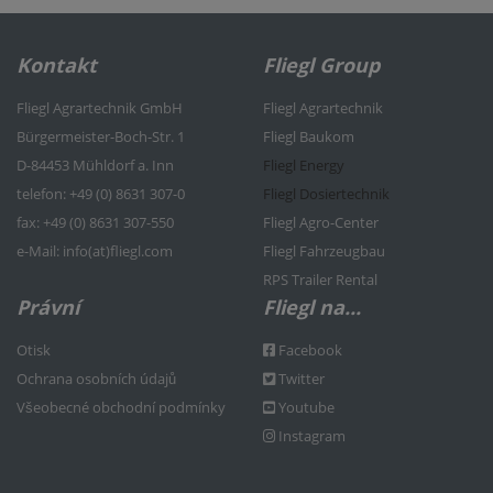
Kontakt
Fliegl Group
Fliegl Agrartechnik GmbH
Fliegl Agrartechnik
Bürgermeister-Boch-Str. 1
Fliegl Baukom
D-84453 Mühldorf a. Inn
Fliegl Energy
telefon: +49 (0) 8631 307-0
Fliegl Dosiertechnik
f
ax: +49 (0) 8631 307-550
Fliegl Agro-Center
e
-Mail: info(at)fliegl.com
Fliegl Fahrzeugbau
RPS Trailer Rental
Právní
Fliegl na...
Otisk
Facebook
Ochrana osobních údajů
Twitter
Všeobecné obchodní podmínky
Youtube
Instagram