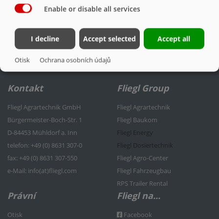
Enable or disable all services
OSVĚTLENÍ + PODJEZDOVÁ ZÁBRANA
I decline
Accept selected
Accept all
Otisk
Ochrana osobních údajů
Kontakt
Fliegl Group
Fliegl Agrartechnik GmbH
Fliegl Agrartechnik
Bürgermeister-Boch-Str. 1
Fliegl Baukom
D-84453 Mühldorf a. Inn
Fliegl Energy
telefon: +49 (0) 8631 307-0
Fliegl Dosiertechnik
f
ax: +49 (0) 8631 307-550
Fliegl Agro-Center
e
-Mail: info(at)fliegl.com
Fliegl Fahrzeugbau
RPS Trailer Rental
Právní
Fliegl na...
Otisk
Facebook