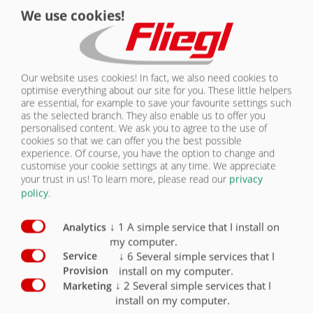
KONTAKT
We use cookies!
OSVĚTLENÍ + PODJEZDOVÁ ZÁBRANA
Vybavení – bezpečnost
Sériově
Volitelně
Our website uses cookies! In fact, we also need cookies to
Osvětlení 12 V s bezpečnostním sklem
X
optimise everything about our site for you. These little helpers
are essential, for example to save your favourite settings such
Osvětlení LED 12 V 7pólová zástrčka
O
as the selected branch. They also enable us to offer you
personalised content. We ask you to agree to the use of
cookies so that we can offer you the best possible
Sada svítidel LED – pouze ve spojení s ochranným
experience. Of course, you have the option to change and
balíčkem
O
customise your cookie settings at any time. We appreciate
your trust in us!
To learn more, please read our
privacy
Ochranný balíček
O
policy
.
Podjezdová zábrana mechanická, sklopná
O
↓
1
A simple service that I install on
Analytics
Podjezdová zábrana tuhá
O
my computer.
↓
6
Several simple services that I
Service
Hydraulická sklápěcí podjezdová zábrana
O
install on my computer.
Provision
↓
2
Several simple services that I
Marketing
install on my computer.