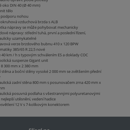
é oko DIN 40 (Ø 40 mm)
it tělo
 podporu nohou
okruhová vzduchová brzda s ALB
otka nápravy se může pohybovat mechanicky
dové nápravy: střední tuhá, první a poslední řízení,
aulicky uzamykatelné
avová verze brzdového bubnu 410 x 120 BPW
matiky 385/65 R 22,5 nové
e 40 km / h s typovým schválením ES a doklady COC
olická suspenze Gigant unit
 8 300 mm x 2 380 mm
 stěna a boční stěny vysoké 2 000 mm se zvětšením přední
y
aulická zadní stěna 800 mm s posunovačem zrna 420 mm x
 mm
aulická posuvná podlaha s všestrannými polyuretanovými
 nejlepší utěsnění, vedení hadice
světlení 12 V s 7-kolíkovým konektorem