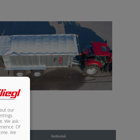
bout our
ettings
nt. We ask
erience. Of
 time. We
vě
Volitelně