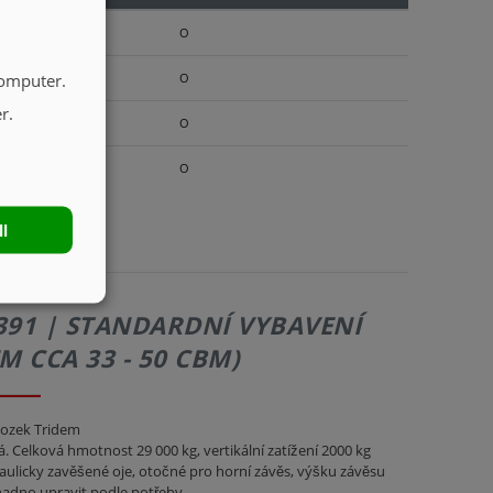
O
computer.
O
r.
O
O
ll
391 | STANDARDNÍ VYBAVENÍ
M CCA 33 - 50 CBM)
ozek Tridem
á. Celková hmotnost 29 000 kg, vertikální zatížení 2000 kg
ulicky zavěšené oje, otočné pro horní závěs, výšku závěsu
nadno upravit podle potřeby