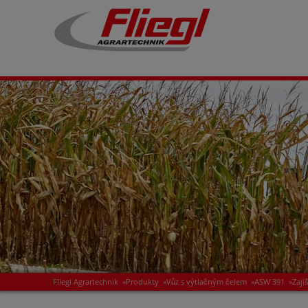
Fliegl Agrartechnik
»
Produkty
»
Vůz s výtlačným čelem
»
ASW 391
»
Zaji