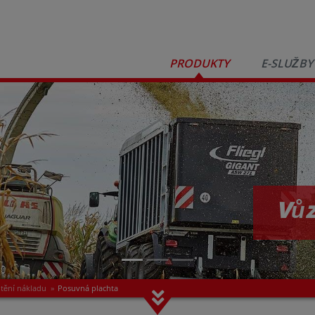
PRODUKTY
E-SLUŽBY
Vůz
štění nákladu
»
Posuvná plachta