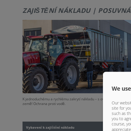
ZAJIŠTĚNÍ NÁKLADU | POSUVNÁ
We use
K jednoduchému a rychlému zakrytí nákladu – s ovládáním ze
Our websit
země! Ochrana proti vodě.
site for yo
such as th
you to agr
course, yo
Vybavení k zajištění nákladu
appreciate 