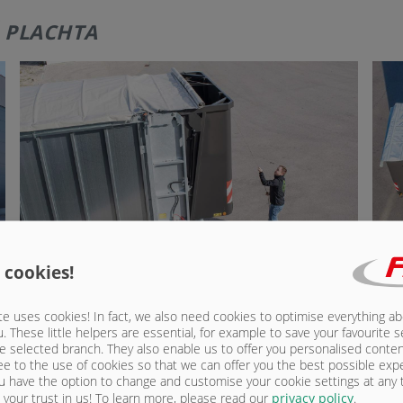
 PLACHTA
 cookies!
e uses cookies! In fact, we also need cookies to optimise everything a
u. These little helpers are essential, for example to save your favourite s
e selected branch. They also enable us to offer you personalised conte
ee to the use of cookies so that we can offer you the best possible exp
u have the option to change and customise your cookie settings at any
Sério
your trust in us!
To learn more, please read our
privacy policy
.