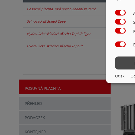
Posuvná plachta, možnost ovládání ze země
Svinovací síť Speed Cover
Hydraulická skládací střecha TopLift light
Hydraulická skládací střecha TopLift
Otisk
Oc
POSUVNÁ PLACHTA
PŘEHLED
PODVOZEK
KONTEJNER