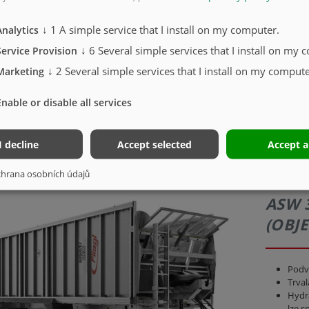
↓
1
A simple service that I install on my computer.
Analytics
↓
6
Several simple services that I install on my 
Service Provision
↓
2
Several simple services that I install on my compute
Marketing
Enable or disable all services
I decline
Accept selected
Accept a
hrana osobních údajů
ASW 
(OBJE
Podv
Trval
Hydra
lze s