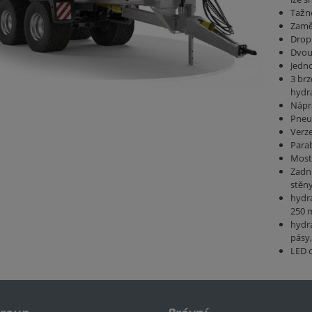
Tažn
Zaměn
Drop
Dvou
Jedn
3 brz
hydr
Nápr
Pneu
Verz
Parab
Most
Zadní
stěn
hydr
250
hydr
pásy,
LED o