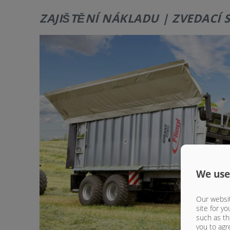
ZAJIŠTĚNÍ NÁKLADU | ZVEDACÍ 
We use
Our websit
site for yo
such as th
you to agr