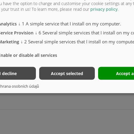
u have the option to change and customise your cookie settings at any
your trust in us!
To learn more, please read our
privacy policy
.
↓
1
A simple service that I install on my computer.
Analytics
↓
6
Several simple services that I install on my 
Sério
Service Provision
↓
2
Several simple services that I install on my compute
Marketing
Enable or disable all services
I decline
Accept selected
Accept a
hrana osobních údajů