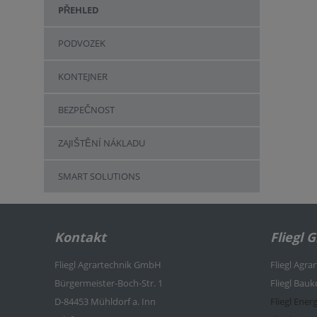
PŘEHLED
PODVOZEK
KONTEJNER
BEZPEČNOST
ZAJIŠTĚNÍ NÁKLADU
SMART SOLUTIONS
Kontakt
Fliegl 
Fliegl Agrartechnik GmbH
Fliegl Agra
Bürgermeister-Boch-Str. 1
Fliegl Bau
D-84453 Mühldorf a. Inn
Fliegl Ener