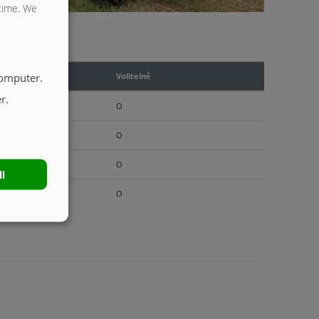
 time. We
computer.
vě
Volitelně
r.
O
O
O
ll
O