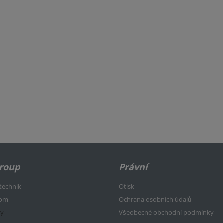
Group
Právní
rtechnik
Otisk
kom
Ochrana osobních údajů
gy
Všeobecné obchodní podmínky