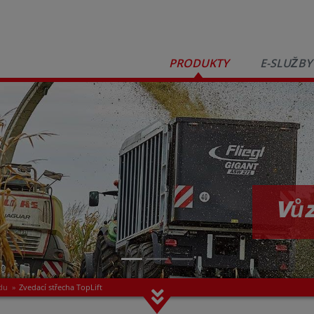
PRODUKTY
E-SLUŽBY
Vůz
adu
»
Zvedací střecha TopLift