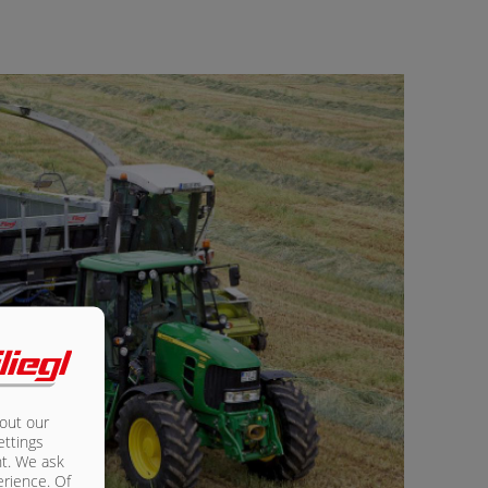
bout our
ettings
nt. We ask
erience. Of