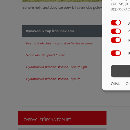
course, yo
Během nejkratší doby lze otevřít i zavřít obě poloviny plachty
appreciate 
Vybavení k zajištění nákladu
Posuvná plachta, možnost ovládání ze země
Svinovací síť Speed Cover
Hydraulická skládací střecha TopLift light
Hydraulická skládací střecha TopLift
Otisk
Oc
ZVEDACÍ STŘECHA TOPLIFT