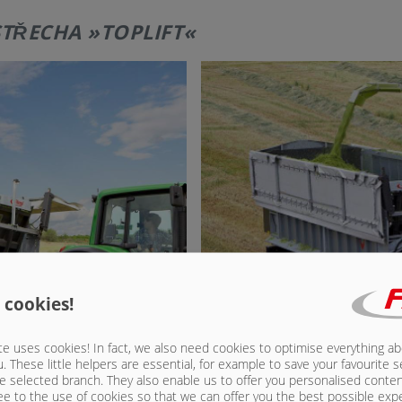
STŘECHA »TOPLIFT«
 cookies!
e uses cookies! In fact, we also need cookies to optimise everything a
u. These little helpers are essential, for example to save your favourite s
e selected branch. They also enable us to offer you personalised conte
ee to the use of cookies so that we can offer you the best possible exp