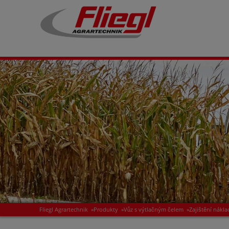
Fliegl Agrartechnik
»
Produkty
»
Vůz s výtlačným čelem
»
Zajištění nákl