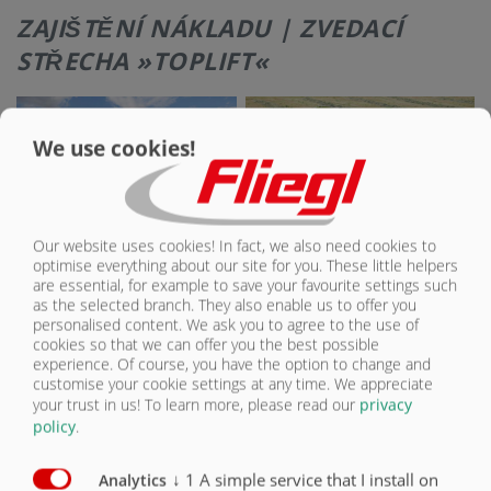
KONTAKT
ZAJIŠTĚNÍ NÁKLADU | ZVEDACÍ
STŘECHA »TOPLIFT«
We use cookies!
Our website uses cookies! In fact, we also need cookies to
optimise everything about our site for you. These little helpers
Během nejkratší doby lze otevřít i
zavřít obě poloviny plachty
are essential, for example to save your favourite settings such
as the selected branch. They also enable us to offer you
personalised content. We ask you to agree to the use of
cookies so that we can offer you the best possible
Vybavení k zajištění nákladu
Sériově
Volitelně
experience. Of course, you have the option to change and
customise your cookie settings at any time. We appreciate
Posuvná plachta, možnost ovládání ze země
O
your trust in us!
To learn more, please read our
privacy
policy
.
Svinovací síť Speed Cover
O
↓
1
A simple service that I install on
Analytics
Hydraulická skládací střecha TopLift light
O