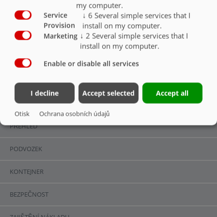
my computer.
↓
6
Several simple services that I
Service
Hydraulická skládací střecha TopLift
O
install on my computer.
Provision
↓
2
Several simple services that I
Marketing
install on my computer.
Enable or disable all services
ZVEDACÍ STŘECHA TOPLIFT
I decline
Accept selected
Accept all
PŘEHLED
Otisk
Ochrana osobních údajů
PŘEHLED
Kontakt
Fliegl Group
PODVOZEK
Fliegl Agrartechnik GmbH
Fliegl Agrartechnik
Bürgermeister-Boch-Str. 1
Fliegl Baukom
KONTEJNER
D-84453 Mühldorf a. Inn
Fliegl Energy
BEZPEČNOST
telefon: +49 (0) 8631 307-0
Fliegl Dosiertechnik
f
ax: +49 (0) 8631 307-550
Fliegl Agro-Center