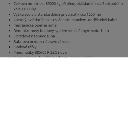
Celková hmotnost 35000 kg při předpokládaném zatížení pátého
kola 11000 kg
Výška sedla u standardních pneumatik cca 1250 mm
2cestný ovládací blok s ovládacím panelem, oddělitelný kabel
mechanická opěrná noha
Dvouokruhový brzdový systém se stlačeným vzduchem
3 brzdové nápravy: tuhá
Bubnová brzda v nápravové verzi
Ocelové ráfky
Pneumatiky 385/65 R 22,5 nové
Verze 100 km / h s EBS modulem Haldex a COC
Vzduchové odpružení
Most 12300 mm x 2380 mm
Boční a zadní stěna vysoká 2000 mm
hydraulická zadní stěna 500 mm
hydraulická posuvná podlaha s všestrannými polyuretanovými
pásy, nejlepší utěsnění, vedení hadice
Osvětlení 24 V / 2 x 7kolíková zásuvka, bez připojovacího kabelu
Pravá obrysová světla u. vlevo (žlutá)
Světlá, zadní (bílá / červená)
Přední obrysová světla (bílá)
Obrysové značení podle ECE 104