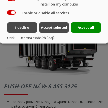
BEZPEČNOST
install on my computer.
Enable or disable all services
I decline
Accept selected
Accept all
Otisk
Ochrana osobních údajů
PUSH-OFF NÁVĚS ASS 3125
Lakovaný podvozek Novagrau: Optimalizované užitečné zatížení
s integrovaným rámem vozidla