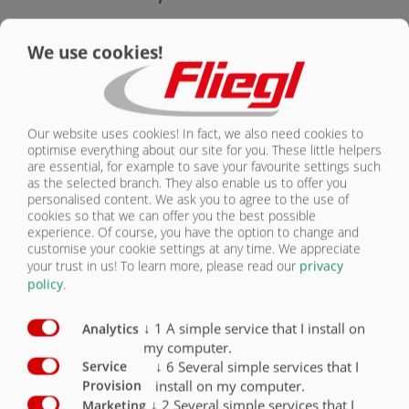
KONTAKT
Vybavení – bezpečnost
Sériově
Volitelně
We use cookies!
Osvětlení 24 V / 2x 7pólová zásuvka
X
Boční obrysová světla vpravo a vlevo (žlutá)
X
Our website uses cookies! In fact, we also need cookies to
optimise everything about our site for you. These little helpers
Obrysová světla (vzadu bílá/červená)
X
are essential, for example to save your favourite settings such
as the selected branch. They also enable us to offer you
Poziční světla vpředu bílá
X
personalised content. We ask you to agree to the use of
cookies so that we can offer you the best possible
Obrysové označení podle ECE 104
X
experience. Of course, you have the option to change and
customise your cookie settings at any time. We appreciate
your trust in us!
To learn more, please read our
privacy
Na čelní straně namontovaný žebřík (ASS)
O
policy
.
Pracovní reflektory
O
↓
1
A simple service that I install on
Analytics
my computer.
↓
6
Several simple services that I
Service
install on my computer.
Provision
↓
2
Several simple services that I
Marketing