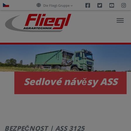
Facebook
Twitter
Youtu
I
Die Fliegl-Gruppe
PRODUKTY
E-
Sedlové návěsy ASS
SLUŽBY
KARIÉRA
SPOLEČNOST
BEZPEČNOST | ASS 3125