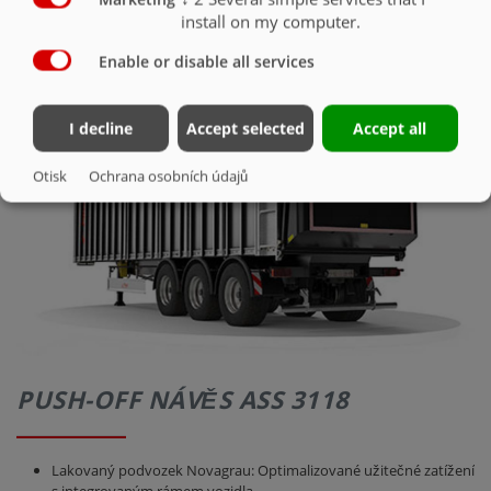
install on my computer.
NÁSTAVBA
Enable or disable all services
I decline
Accept selected
Accept all
Otisk
Ochrana osobních údajů
PUSH-OFF NÁVĚS ASS 3118
Lakovaný podvozek Novagrau: Optimalizované užitečné zatížení
s integrovaným rámem vozidla