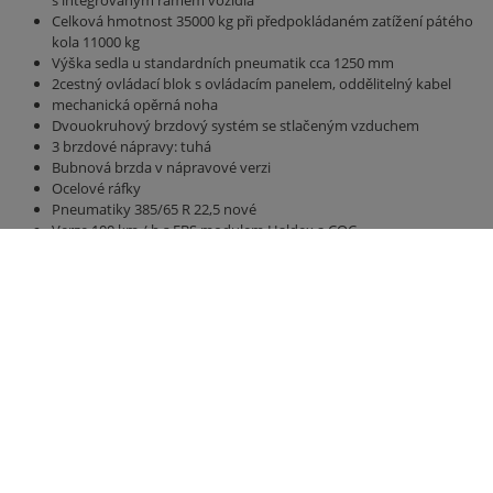
Celková hmotnost 35000 kg při předpokládaném zatížení pátého
kola 11000 kg
Výška sedla u standardních pneumatik cca 1250 mm
2cestný ovládací blok s ovládacím panelem, oddělitelný kabel
mechanická opěrná noha
Dvouokruhový brzdový systém se stlačeným vzduchem
3 brzdové nápravy: tuhá
Bubnová brzda v nápravové verzi
Ocelové ráfky
Pneumatiky 385/65 R 22,5 nové
Verze 100 km / h s EBS modulem Haldex a COC
Vzduchové odpružení
Most 11800 mm x 2380 mm
Boční a zadní stěna vysoká 2000 mm
hydraulická zadní stěna 500 mm
hydraulická posuvná podlaha s všestrannými polyuretanovými
pásy, nejlepší utěsnění, vedení hadice
Osvětlení 24 V / 2 x 7kolíková zásuvka, bez připojovacího kabelu
Pravá obrysová světla u. vlevo (žlutá)
Světlá, zadní (bílá / červená)
Přední obrysová světla (bílá)
Obrysové značení podle ECE 104