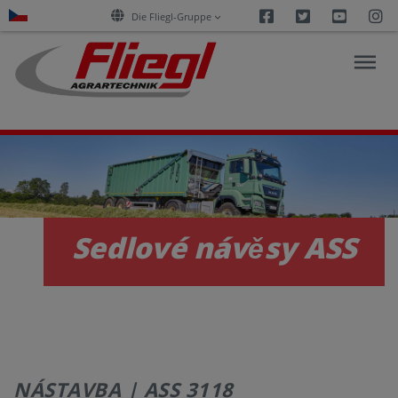
Facebook
Twitter
Youtu
I
Die Fliegl-Gruppe
PRODUKTY
E-
Sedlové návěsy ASS
SLUŽBY
KARIÉRA
SPOLEČNOST
NÁSTAVBA | ASS 3118