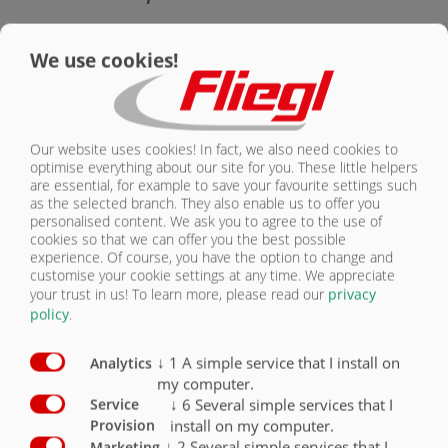
KONTAKT
Vybavení nástavby
Sériově
Volitelně
We use cookies!
Korba 11 800 mm x 2 380 mm (celková délka se
zadním čelem 500 mm)
X
Bočnice a zadní čelo o výšce 2 000 mm
X
Our website uses cookies! In fact, we also need cookies to
optimise everything about our site for you. These little helpers
are essential, for example to save your favourite settings such
Bočnice a zadní čelo o výšce 2 300 mm
O
as the selected branch. They also enable us to offer you
personalised content. We ask you to agree to the use of
Hydraulické velkoprostorové zadní čelo 500 mm
X
cookies so that we can offer you the best possible
experience. Of course, you have the option to change and
Hydraulická posuvná podlaha s obvodovými
customise your cookie settings at any time. We appreciate
polyuretanovými lištami, nejlepší utěsnění,
your trust in us!
To learn more, please read our
privacy
vedení hadice (ASS)
X
policy
.
Vnější strana bočnic lakovaná
O
↓
1
A simple service that I install on
Analytics
my computer.
↓
6
Several simple services that I
Service
install on my computer.
Provision
↓
2
Several simple services that I
Marketing