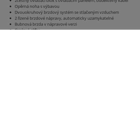
2cestný ovládací blok s ovládacím panelem, oddělitelný kabel
Opěrná noha s výbavou
Dvouokruhový brzdový systém se stlačeným vzduchem
2 řízené brzdové nápravy, automaticky uzamykatelné
Bubnová brzda v nápravové verzi
Ocelové ráfky
Pneumatiky 600/55 R 26,5 Michelin CargoXBIB HF
60 km / h německá verze s datovým listem TÜV
Vzduchové odpružení
Most 9800 mm x 2380 mm
Boční a zadní stěna vysoká 2000 mm
hydraulická zadní stěna 500 mm
hydraulická posuvná podlaha s všestrannými polyuretanovými
pásy, nejlepší utěsnění, vedení hadice
Osvětlení 24 V / 2 x 7kolíková zásuvka, bez připojovacího kabelu
Pravá obrysová světla u. vlevo (žlutá)
Světlá, zadní (bílá / červená)
Přední obrysová světla (bílá)
Obrysové značení podle ECE 104
Kontakt
Fliegl Group