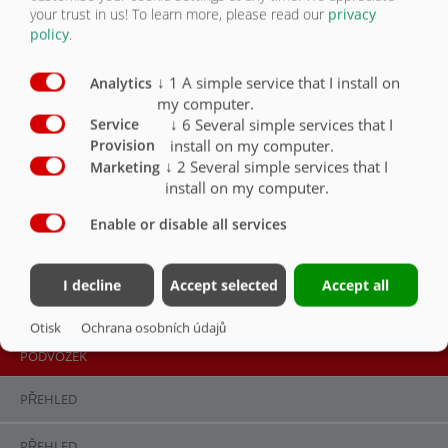
Výška závěsu cca 1400 mm
X
your trust in us!
To learn more, please read our
privacy
policy
.
Provedení nápravy s bubnovou brzdou
X
↓
1
A simple service that I install on
Analytics
2 brzděné nápravy, zadní náprava řízená,
my computer.
automatické blokování
X
↓
6
Several simple services that I
Service
install on my computer.
Provision
2okruhový stlačený vzduch s ALB
X
↓
2
Several simple services that I
Marketing
install on my computer.
Provedení 60 km/h s EBS 24 V
X
Enable or disable all services
Vzduchové odpružení
X
I decline
Accept selected
Accept all
Otisk
Ochrana osobních údajů
PODVOZEK
PŘEHLED
PŘEHLED