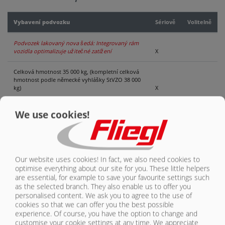
KONTAKT
Vybavení podvozku
Sériově
Volitelně
Podvozek lakovaný nova šedá: Integrovaný rám
vozidla optimalizuje užitečné zatížení
X
Celková hmotnost 35 000 kg, (kompletní celková
hmotnost podle německé vyhlášky StVZO 38 000
kg)
X
2násobný řídicí blok s ovládacím panelem
X
We use cookies!
2násobný řídicí blok s rádiovým dálkovým
ovládáním
O
3násobný řídicí blok s ovládacím panelem
O
Our website uses cookies! In fact, we also need cookies to
optimise everything about our site for you. These little helpers
are essential, for example to save your favourite settings such
3násobný řídicí blok s rádiovým dálkovým
as the selected branch. They also enable us to offer you
ovládáním
O
personalised content. We ask you to agree to the use of
cookies so that we can offer you the best possible
Opěrná noha s převodem
X
experience. Of course, you have the option to change and
customise your cookie settings at any time. We appreciate