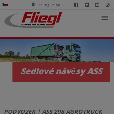
Facebook
Twitter
Youtu
I
Die Fliegl-Gruppe
PRODUKTY
E-
Sedlové návěsy ASS
SLUŽBY
KARIÉRA
SPOLEČNOST
PODVOZEK | ASS 298 AGROTRUCK