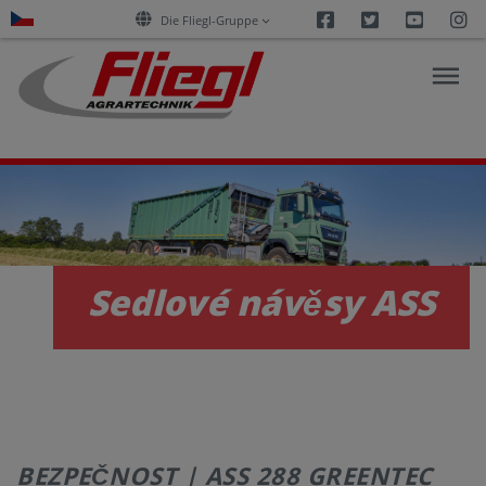
Facebook
Twitter
Youtu
I
Die Fliegl-Gruppe
PRODUKTY
E-
Sedlové návěsy ASS
SLUŽBY
KARIÉRA
SPOLEČNOST
BEZPEČNOST | ASS 288 GREENTEC