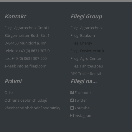
Kontakt
Fliegl Group
Fliegl Agrartechnik GmbH
Fliegl Agrartechnik
Bürgermeister-Boch-Str. 1
Fliegl Baukom
D-84453 Mühldorf a. Inn
Fliegl Energy
telefon: +49 (0) 8631 307-0
Fliegl Dosiertechnik
f
ax: +49 (0) 8631 307-550
Fliegl Agro-Center
e
-Mail: info(at)fliegl.com
Fliegl Fahrzeugbau
RPS Trailer Rental
Právní
Fliegl na...
Otisk
Facebook
Ochrana osobních údajů
Twitter
Všeobecné obchodní podmínky
Youtube
Instagram