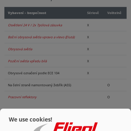
KONTAKT
Vybavení – bezpečnost
Sériově
Volitelně
Osvětlení 24 V / 2x 7pólová zásuvka
X
Boční obrysová světla vpravo a vlevo (žlutá)
X
Obrysová světla
X
Poziční světla vpředu bílá
X
Obrysové označení podle ECE 104
X
Na čelní straně namontovaný žebřík (ASS)
O
Pracovní reflektory
O
We use cookies!