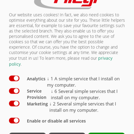
BEZPEČNOST
Our website uses cookies! In fact, we also need cookies to
optimise everything about our site for you. These little helpers
PUSH-OFF NÁVĚS ASS 288 GREENTEC
are essential, for example to save your favourite settings such
as the selected branch. They also enable us to offer you
personalised content. We ask you to agree to the use of
cookies so that we can offer you the best possible
experience. Of course, you have the option to change and
customise your cookie settings at any time. We appreciate
your trust in us!
To learn more, please read our
privacy
policy
.
↓
1
A simple service that I install on
Analytics
my computer.
↓
6
Several simple services that I
Service
install on my computer.
Provision
↓
2
Several simple services that I
Marketing
install on my computer.
Enable or disable all services
Lakovaný podvozek Novagrau: Optimalizované užitečné zatížení
s integrovaným rámem vozidla
Celková hmotnost 31000 kg při předpokládaném zatížení pátého