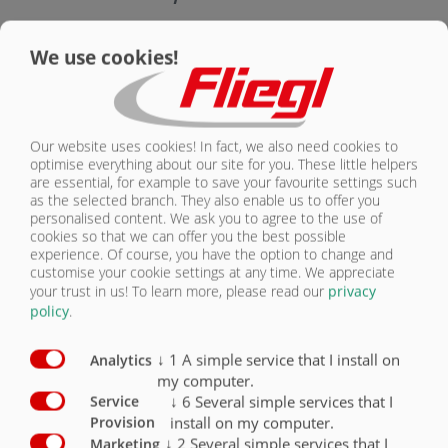
KONTAKT
Vybavení – bezpečnost
Sériově
Volitelně
We use cookies!
Osvětlení 24 V / 2x 7pólová zásuvka
X
Boční obrysová světla vpravo a vlevo (žlutá)
X
Our website uses cookies! In fact, we also need cookies to
optimise everything about our site for you. These little helpers
Obrysová světla (vzadu bílá/červená)
X
are essential, for example to save your favourite settings such
as the selected branch. They also enable us to offer you
Poziční světla vpředu bílá
X
personalised content. We ask you to agree to the use of
cookies so that we can offer you the best possible
Obrysové označení podle ECE 104
X
experience. Of course, you have the option to change and
customise your cookie settings at any time. We appreciate
your trust in us!
To learn more, please read our
privacy
Na čelní straně namontovaný žebřík (ASS)
O
policy
.
Pracovní reflektory
O
↓
1
A simple service that I install on
Analytics
my computer.
↓
6
Several simple services that I
Service
install on my computer.
Provision
↓
2
Several simple services that I
Marketing