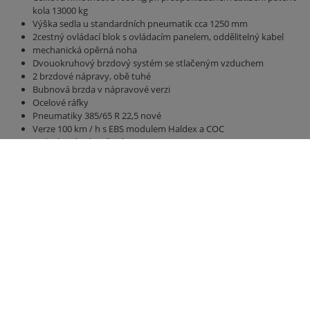
kola 13000 kg
Výška sedla u standardních pneumatik cca 1250 mm
2cestný ovládací blok s ovládacím panelem, oddělitelný kabel
mechanická opěrná noha
Dvouokruhový brzdový systém se stlačeným vzduchem
2 brzdové nápravy, obě tuhé
Bubnová brzda v nápravové verzi
Ocelové ráfky
Pneumatiky 385/65 R 22,5 nové
Verze 100 km / h s EBS modulem Haldex a COC
Vzduchové odpružení
Most 8800 mm x 2380 mm
Boční stěny a zadní stěna vysoká 2000 mm, boční stěny
lakované světle zelené z hliníku
hydraulická zadní stěna 500 mm
hydraulická posuvná podlaha s všestrannými polyuretanovými
pásy, nejlepší utěsnění, vedení hadice
Osvětlení 24 V / 2 x 7kolíková zásuvka, bez připojovacího kabelu
Pravá obrysová světla u. vlevo (žlutá)
Světlá, zadní (bílá / červená)
Přední obrysová světla (bílá)
Obrysové značení podle ECE 104