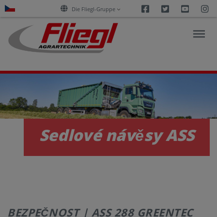
Facebook
Twitter
Youtu
I
Die Fliegl-Gruppe
PRODUKTY
E-
Sedlové návěsy ASS
SLUŽBY
KARIÉRA
SPOLEČNOST
BEZPEČNOST | ASS 288 GREENTEC