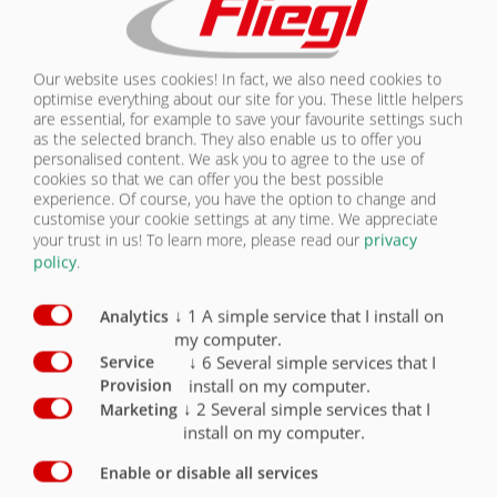
25 km / h version Germany with TÜV data sheet
for la-fo ZGM.
X
Our website uses cookies! In fact, we also need cookies to
40 km / h version Germany with TÜV data sheet
O
optimise everything about our site for you. These little helpers
are essential, for example to save your favourite settings such
25 km / h export version
O
as the selected branch. They also enable us to offer you
personalised content. We ask you to agree to the use of
cookies so that we can offer you the best possible
Tažné oko DIN 40 (Ø 40 mm)
X
experience. Of course, you have the option to change and
customise your cookie settings at any time. We appreciate
Kulová hlava K80 (Ø 80 mm)
O
your trust in us!
To learn more, please read our
privacy
policy
.
Piton-Fix (pouze export)
O
↓
1
A simple service that I install on
Analytics
Otočné tažné oko Ø 50 mm pouze pro export.
O
my computer.
↓
6
Several simple services that I
Service
Tažné oko s otočným okem (Ø 51 mm)
kategorie 4 pouze pro export
O
install on my computer.
Provision
↓
2
Several simple services that I
Marketing
Parabolické odpružení agregátu náprav GIGANT
install on my computer.
Plus
X
Enable or disable all services
3 brzděné nápravy, přední tuhá, prostřední