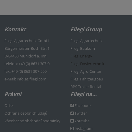
Kontakt
Fliegl Group
Fliegl Agrartechnik GmbH
Fliegl Agrartechnik
Bürgermeister-Boch-Str. 1
Fliegl Baukom
D-84453 Mühldorf a. Inn
Fliegl Energy
telefon: +49 (0) 8631 307-0
Fliegl Dosiertechnik
f
ax: +49 (0) 8631 307-550
Fliegl Agro-Center
e
-Mail: info(at)fliegl.com
Fliegl Fahrzeugbau
RPS Trailer Rental
Právní
Fliegl na...
Otisk
Facebook
Ochrana osobních údajů
Twitter
Všeobecné obchodní podmínky
Youtube
Instagram