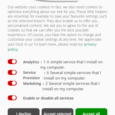
KONTAKT
Our website uses cookies! In fact, we also need cookies to
optimise everything about our site for you. These little helpers
OSVĚTLENÍ | DPW 180 B
are essential, for example to save your favourite settings such
as the selected branch. They also enable us to offer you
personalised content. We ask you to agree to the use of
Vybavení – osvětlení/bezpečnost
Sériově
Volitelně
cookies so that we can offer you the best possible
experience. Of course, you have the option to change and
customise your cookie settings at any time. We appreciate
2 pětikomorová světla 12 V se 7pólovou
your trust in us!
To learn more, please read our
privacy
zástrčkou a bezpečnostním sklem
X
policy
.
Osvětlení LED 12 V 7pólová zástrčka
O
↓
1
A simple service that I install on
Analytics
Boční obrysová světla vpravo a vlevo (žlutá)
O
my computer.
↓
6
Several simple services that I
Service
Obrysová světla (vzadu bílá/červená)
O
install on my computer.
Provision
↓
2
Several simple services that I
Marketing
Poziční světla vpředu bílá
O
install on my computer.
Enable or disable all services
I decline
Accept selected
Accept all