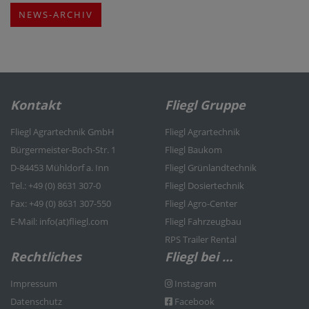
NEWS-ARCHIV
Kontakt
Fliegl Gruppe
Fliegl Agrartechnik GmbH
Fliegl Agrartechnik
Bürgermeister-Boch-Str. 1
Fliegl Baukom
D-84453 Mühldorf a. Inn
Fliegl Grünlandtechnik
Tel.: +49 (0) 8631 307-0
Fliegl Dosiertechnik
Fax: +49 (0) 8631 307-550
Fliegl Agro-Center
E-Mail: info(at)fliegl.com
Fliegl Fahrzeugbau
RPS Trailer Rental
Rechtliches
Fliegl bei …
Impressum
Instagram
Datenschutz
Facebook