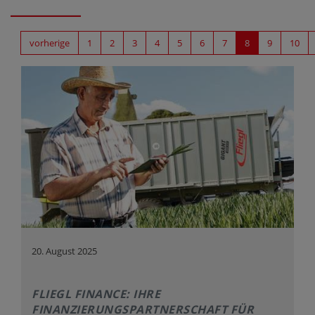
KONTAKT
vorherige
1
2
3
4
5
6
7
8
9
10
20. August 2025
FLIEGL FINANCE: IHRE
FINANZIERUNGSPARTNERSCHAFT FÜR